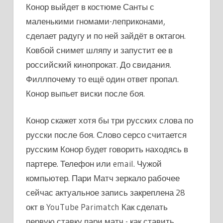
Конор выйдет в костюме Санты с
маленькими гномами-леприконами,
сделает радугу и по ней зайдёт в октагон.
Ковбой снимет шляпу и запустит ее в
российский кинопрокат. До свидания.
Филлпочему то ещё один ответ пропал.
Конор выпьет виски после боя.
Конор скажет хотя бы три русских слова по
русски после боя. Слово серсо считается
русским Конор будет говорить находясь в
партере. Телефон или email. Чужой
компьютер. Пари Матч зеркало рабочее
сейчас актуальное запись закреплена 28
окт в YouTube Parimatch Как сделать
первую ставку пари матч - как ставить