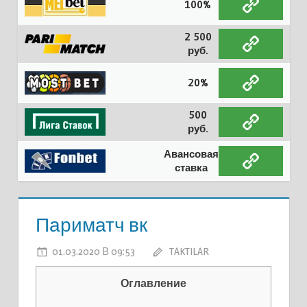
100%
2 500
руб.
20%
500
руб.
Авансовая
ставка
Париматч вк
01.03.2020 В 09:53
TAKTILAR
Оглавление