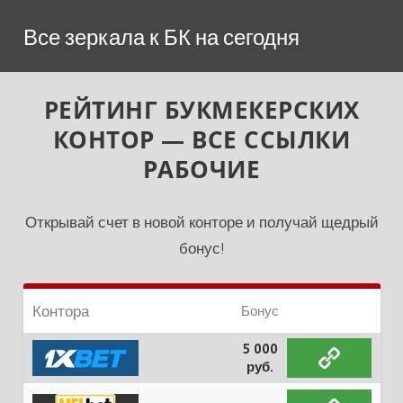
Перейти
Все зеркала к БК на сегодня
к
содержимому
РЕЙТИНГ БУКМЕКЕРСКИХ
КОНТОР — ВСЕ ССЫЛКИ
РАБОЧИЕ
Открывай счет в новой конторе и получай щедрый
бонус!
Контора
Бонус
5 000
руб.