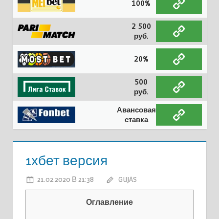
100%
2 500
руб.
20%
500
руб.
Авансовая
ставка
1хбет версия
21.02.2020 В 21:38
GUJAS
Оглавление