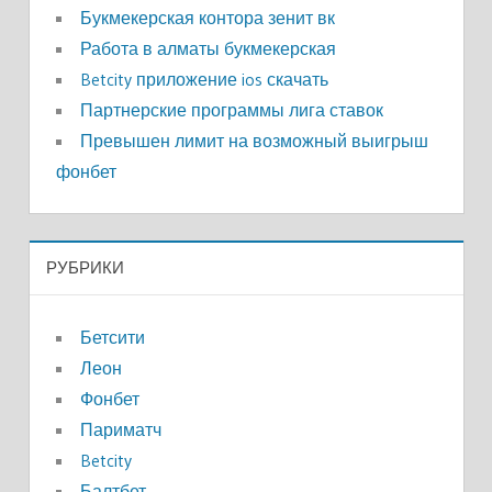
Букмекерская контора зенит вк
Работа в алматы букмекерская
Betcity приложение ios скачать
Партнерские программы лига ставок
Превышен лимит на возможный выигрыш
фонбет
РУБРИКИ
Бетсити
Леон
Фонбет
Париматч
Betcity
Балтбет