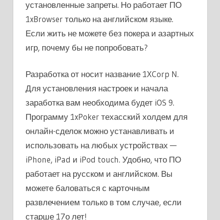
установленные запреты. Но работает ПО
1xBrowser только на английском языке.
Если жить не можете без покера и азартных
игр, почему бы не попробовать?
Разработка от носит название 1XCorp N.
Для установления настроек и начала
заработка вам необходима будет iOS 9.
Программу 1xPoker техасский холдем для
онлайн-сделок можно устанавливать и
использовать на любых устройствах —
iPhone, iPad и iPod touch. Удобно, что ПО
работает на русском и английском. Вы
можете баловаться с карточным
развлечением только в том случае, если
старше 17о лет!