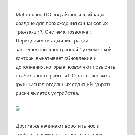
Мобильное ПО под айфоны и айпады
создано для прохождения финансовых
транзакций. Система позволяет:.
Периодически администрация
запрещенной иностранной букмекерской
конторы выкатывает обновления и
дополнения, которые позволяют повысить
стабильность работы ПО, восстановить
функционал отдельных функций, убрать
риски вылетов устройства.
Другие же начинают воротить нос и
требовать каких-то странных ссылок,