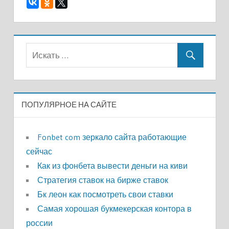
ПОПУЛЯРНОЕ НА САЙТЕ
Fonbet com зеркало сайта работающие
сейчас
Как из фонбета вывести деньги на киви
Стратегия ставок на бирже ставок
Бк леон как посмотреть свои ставки
Самая хорошая букмекерская контора в
россии