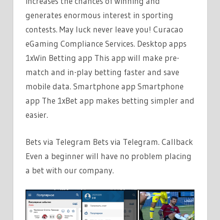
increases the chances of winning and
generates enormous interest in sporting
contests. May luck never leave you! Curacao
eGaming Compliance Services. Desktop apps
1xWin Betting app This app will make pre-
match and in-play betting faster and save
mobile data. Smartphone app Smartphone
app The 1xBet app makes betting simpler and
easier.
Bets via Telegram Bets via Telegram. Callback
Even a beginner will have no problem placing
a bet with our company.