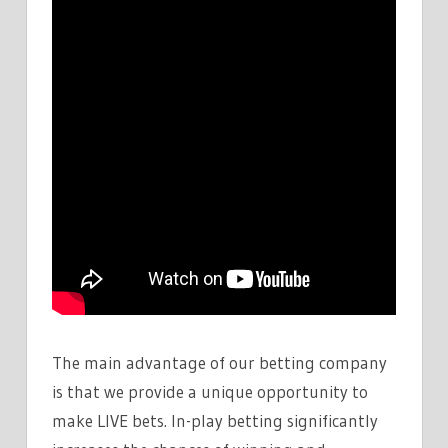
The main advantage of our betting company
is that we provide a unique opportunity to
make LIVE bets. In-play betting significantly