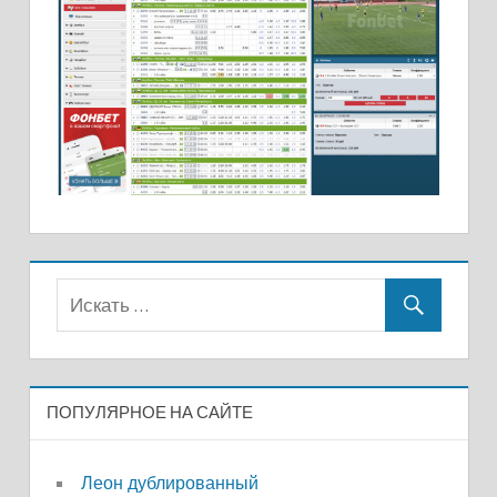
ПОПУЛЯРНОЕ НА САЙТЕ
Леон дублированный