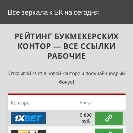
Перейти
Все зеркала к БК на сегодня
к
содержимому
РЕЙТИНГ БУКМЕКЕРСКИХ
КОНТОР — ВСЕ ССЫЛКИ
РАБОЧИЕ
Открывай счет в новой конторе и получай щедрый
бонус!
Контора
Бонус
5 000
руб.