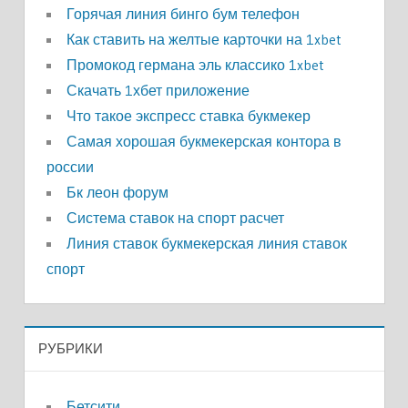
Горячая линия бинго бум телефон
Как ставить на желтые карточки на 1xbet
Промокод германа эль классико 1xbet
Скачать 1хбет приложение
Что такое экспресс ставка букмекер
Самая хорошая букмекерская контора в
россии
Бк леон форум
Система ставок на спорт расчет
Линия ставок букмекерская линия ставок
спорт
РУБРИКИ
Бетсити