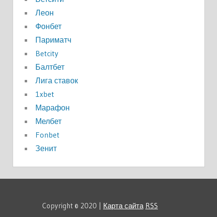
Леон
Фонбет
Париматч
Betcity
Балтбет
Лига ставок
1xbet
Марафон
Мелбет
Fonbet
Зенит
Copyright © 2020 |
Карта сайта
RSS