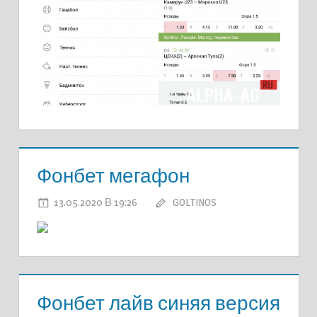
Фонбет мегафон
13.05.2020 В 19:26
GOLTINOS
Фонбет лайв синяя версия