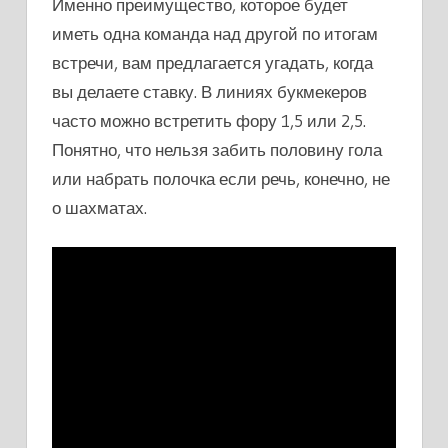
Именно преимущество, которое будет
иметь одна команда над другой по итогам
встречи, вам предлагается угадать, когда
вы делаете ставку. В линиях букмекеров
часто можно встретить фору 1,5 или 2,5.
Понятно, что нельзя забить половину гола
или набрать полочка если речь, конечно, не
о шахматах.