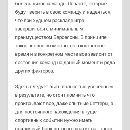
болельщиков команды Леванте, которые
будут верить в свою команду и надеяться,
что при худшем раскладе игра
завершиться с минимальным
преимуществом Барселоны. В принципе
такое вполне возможно, но в конкретное
время и в конкретном месте все зависит от
состояния команд на данный момент и ряда
других факторов.
Здесь следует быть полностью уверенным
в результате, но стоит помнить что
проигрывают все, даже опытные беттеры, а
для постоянного нахождения в гуще
спортивных событий нужно иметь
приличный банк, которого хватит на ставок.