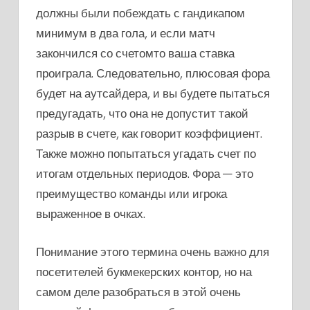
должны были побеждать с гандикапом
минимум в два гола, и если матч
закончился со счетомто ваша ставка
проиграла. Следовательно, плюсовая фора
будет на аутсайдера, и вы будете пытаться
предугадать, что она не допустит такой
разрыв в счете, как говорит коэффициент.
Также можно попытаться угадать счет по
итогам отдельных периодов. Фора — это
преимущество команды или игрока
выраженное в очках.
Понимание этого термина очень важно для
посетителей букмекерских контор, но на
самом деле разобраться в этой очень