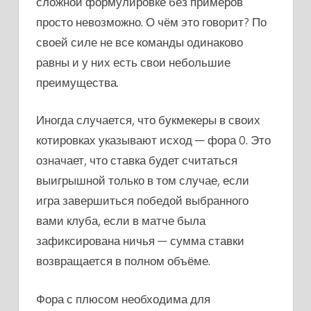
сложной формулировке без примеров
просто невозможно. О чём это говорит? По
своей силе не все команды одинаково
равны и у них есть свои небольшие
преимущества.
Иногда случается, что букмекеры в своих
котировках указывают исход — фора 0. Это
означает, что ставка будет считаться
выигрышной только в том случае, если
игра завершиться победой выбранного
вами клуба, если в матче была
зафиксирована ничья — сумма ставки
возвращается в полном объёме.
Фора с плюсом необходима для