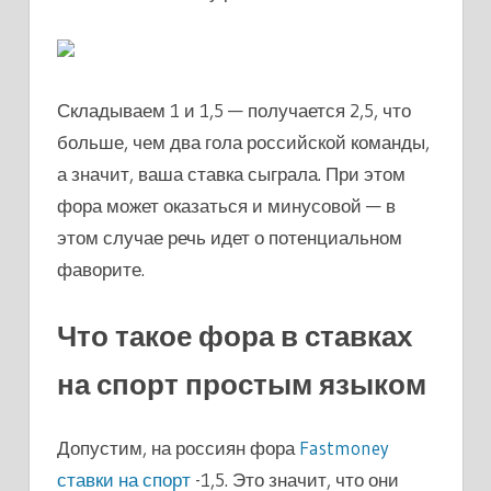
Складываем 1 и 1,5 — получается 2,5, что
больше, чем два гола российской команды,
а значит, ваша ставка сыграла. При этом
фора может оказаться и минусовой — в
этом случае речь идет о потенциальном
фаворите.
Что такое фора в ставках
на спорт простым языком
Допустим, на россиян фора
Fastmoney
ставки на спорт
-1,5. Это значит, что они