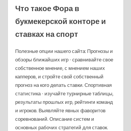
Что такое Фора в
букмекерской конторе и
ставках на спорт
Полезные опции нашего сайта: Прогнозы и
обзоры ближайших игр - сравнивайте свое
собственное мнение, с мнением наших
капперов, и стройте свой собственный
прогноз на кого делать ставки. Спортивная
статистика - изучайте турнирные таблицы,
результаты прошлых игр, рейтинги команд
и игроков. Выявляйте явных фаворитов
соревнований. Описание систем и
основных рабочих стратегий для ставок.