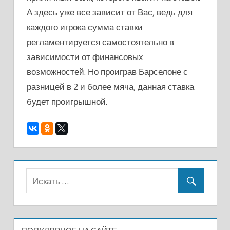
А здесь уже все зависит от Вас, ведь для
каждого игрока сумма ставки
регламентируется самостоятельно в
зависимости от финансовых
возможностей. Но проиграв Барселоне с
разницей в 2 и более мяча, данная ставка
будет проигрышной.