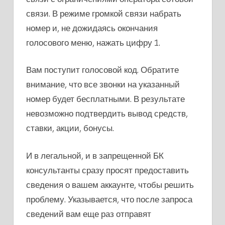
связи. В режиме громкой связи набрать
номер и, не дожидаясь окончания
голосового меню, нажать цифру 1.
Вам поступит голосовой код. Обратите
внимание, что все звонки на указанный
номер будет бесплатными. В результате
невозможно подтвердить вывод средств,
ставки, акции, бонусы.
И в легальной, и в запрещенной БК
консультанты сразу просят предоставить
сведения о вашем аккаунте, чтобы решить
проблему. Указывается, что после запроса
сведений вам еще раз отправят