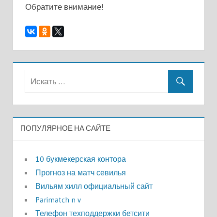
Обратите внимание!
ПОПУЛЯРНОЕ НА САЙТЕ
10 букмекерская контора
Прогноз на матч севилья
Вильям хилл официальный сайт
Parimatch n v
Телефон техподдержки бетсити