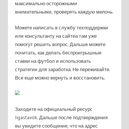
максимально осторожными
внимательными, проверять каждую мелочь.
Можете написать в службу техподдержки
или консультанту на сайтеа там уже
помогут решить вопрос. Дальше можете
почитать, как делать беспроигрышные
ставки на футбол и использовать
стратегии для заработка. Не переживайте.
Все еще можно вернуть и восстановить.
Заходите на официальный ресурс
ligastavok. Дальше после подтверждения
вы увидите сообщение, что на адрес