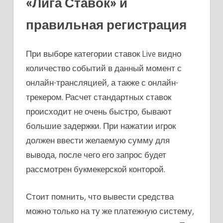
«Лига Ставок» и
правильная регистрация
При выборе категории ставок Live видно
количество событий в данный момент с
онлайн-трансляцией, а также с онлайн-
трекером. Расчет стандартных ставок
происходит не очень быстро, бывают
большие задержки. При нажатии игрок
должен ввести желаемую сумму для
вывода, после чего его запрос будет
рассмотрен букмекерской конторой.
Стоит помнить, что вывести средства
можно только на ту же платежную систему,