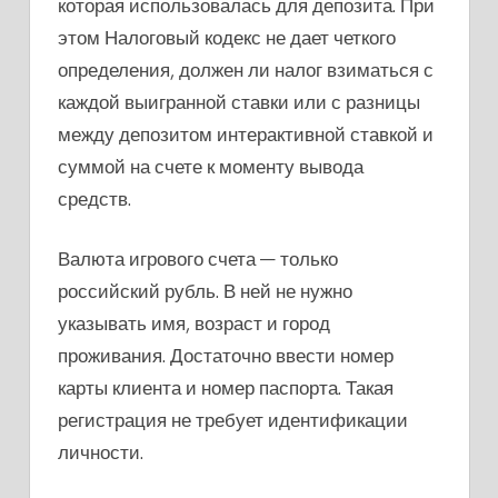
которая использовалась для депозита. При
этом Налоговый кодекс не дает четкого
определения, должен ли налог взиматься с
каждой выигранной ставки или с разницы
между депозитом интерактивной ставкой и
суммой на счете к моменту вывода
средств.
Валюта игрового счета — только
российский рубль. В ней не нужно
указывать имя, возраст и город
проживания. Достаточно ввести номер
карты клиента и номер паспорта. Такая
регистрация не требует идентификации
личности.