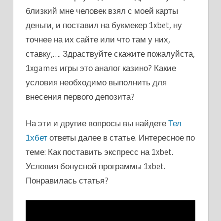
близкий мне человек взял с моей карты
деньги, и поставил на букмекер 1xbet, ну
точнее на их сайте или что там у них,
ставку,…. Здраствуйте скажите пожалуйста,
1xgames игры это аналог казино? Какие
условия необходимо выполнить для
внесения первого депозита?
На эти и другие вопросы вы найдете
Тел
1хбет
ответы далее в статье. Интересное по
теме: Как поставить экспресс на 1xbet.
Условия бонусной программы 1xbet.
Понравилась статья?