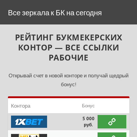
Перейти
Все зеркала к БК на сегодня
к
содержимому
РЕЙТИНГ БУКМЕКЕРСКИХ
КОНТОР — ВСЕ ССЫЛКИ
РАБОЧИЕ
Открывай счет в новой конторе и получай щедрый
бонус!
Контора
Бонус
5 000
руб.