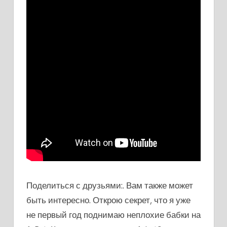
Поделиться с друзьями:. Вам также может
быть интересно. Открою секрет, что я уже
не первый год поднимаю неплохие бабки на