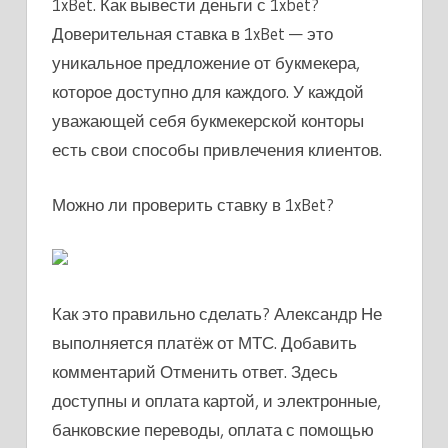
1xBet. Как вывести деньги с 1xbet?
Доверительная ставка в 1xBet — это
уникальное предложение от букмекера,
которое доступно для каждого. У каждой
уважающей себя букмекерской конторы
есть свои способы привлечения клиентов.
Можно ли проверить ставку в 1xBet?
Как это правильно сделать? Александр Не
выполняется платёж от МТС. Добавить
комментарий Отменить ответ. Здесь
доступны и оплата картой, и электронные,
банковские переводы, оплата с помощью