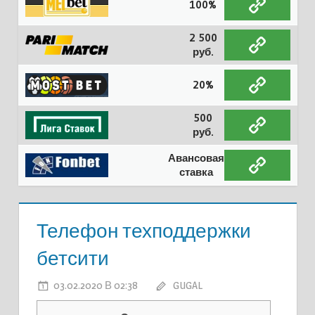
100%
2 500
руб.
20%
500
руб.
Авансовая
ставка
Телефон техподдержки
бетсити
03.02.2020 В 02:38
GUGAL