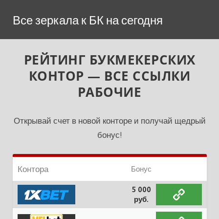
Перейти
Все зеркала к БК на сегодня
к
содержимому
РЕЙТИНГ БУКМЕКЕРСКИХ
КОНТОР — ВСЕ ССЫЛКИ
РАБОЧИЕ
Открывай счет в новой конторе и получай щедрый
бонус!
Контора
Бонус
5 000
руб.