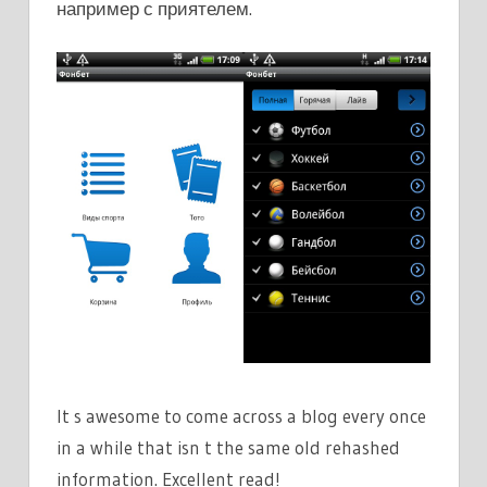
например с приятелем.
It s awesome to come across a blog every once
in a while that isn t the same old rehashed
information. Excellent read!