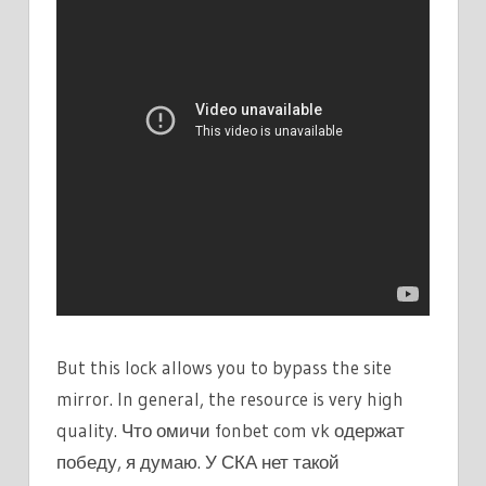
But this lock allows you to bypass the site
mirror. In general, the resource is very high
quality. Что омичи fonbet com vk одержат
победу, я думаю. У СКА нет такой