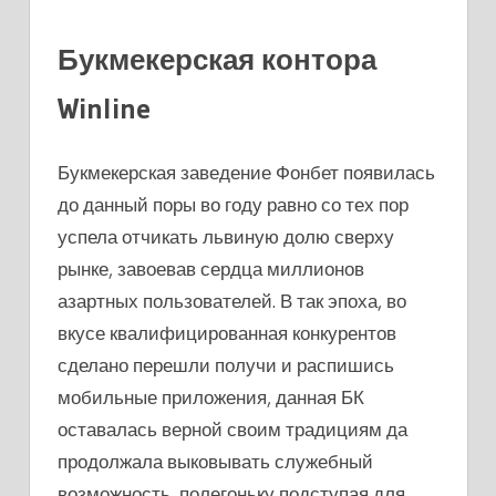
Букмекерская контора
Winline
Букмекерская заведение Фонбет появилась
до данный поры во году равно со тех пор
успела отчикать львиную долю сверху
рынке, завоевав сердца миллионов
азартных пользователей. В так эпоха, во
вкусе квалифицированная конкурентов
сделано перешли получи и распишись
мобильные приложения, данная БК
оставалась верной своим традициям да
продолжала выковывать служебный
возможность, полегоньку подступая для