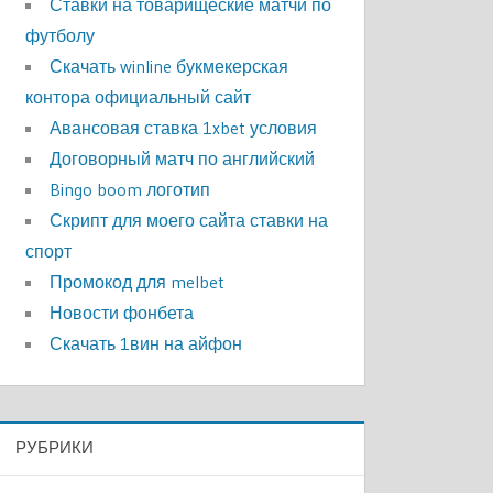
Ставки на товарищеские матчи по
футболу
Скачать winline букмекерская
контора официальный сайт
Авансовая ставка 1xbet условия
Договорный матч по английский
Bingo boom логотип
Скрипт для моего сайта ставки на
спорт
Промокод для melbet
Новости фонбета
Скачать 1вин на айфон
РУБРИКИ