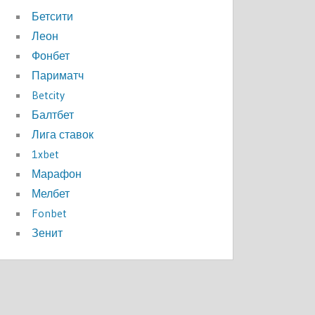
Бетсити
Леон
Фонбет
Париматч
Betcity
Балтбет
Лига ставок
1xbet
Марафон
Мелбет
Fonbet
Зенит