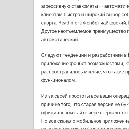
агрессивную ставкоматы — автоматиче
клиентам быстро и широкий выбор собы
спорта. Read more Фонбет чайковский.
Другое неотъемлемое преимущество п
автоматический.
Следуют тенденции и разработчики в 
приложение фонбет возможностями, как
распространилось мнение, что такие 
функционалом.
Из-за своей простоты все ваши опера
причине того, что старая версия не бу
официальном сайте через зеркало; по
Но все скачало мобильное приложение