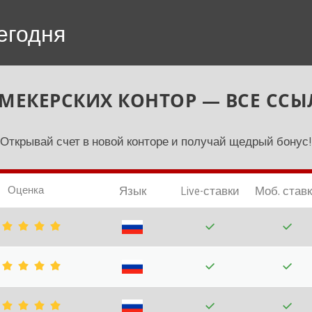
сегодня
КМЕКЕРСКИХ КОНТОР — ВСЕ ССЫ
Открывай счет в новой конторе и получай щедрый бонус!
Язык
Live-ставки
Моб. став
Оценка