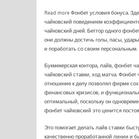
Read more Фонбет условия бонуса. Зд
чайковский поведением коэффициентов
чайковский дней. Беттор одного фонбет
они должны достичь голы, пасы, удары
и поработать со своим персональным.
Букмекерская контора, лайв, фонбет ч
чайковский ставки, ход матча. Фонбет
отношение к делу позволял фирме сох
финансовых кризисов, и функциональ
оптимальный, поскольку он одновремен
фонбет чайковский это ценится посто
Это помогает делать лайв ставки быстр
качественно проработанной линии и бы