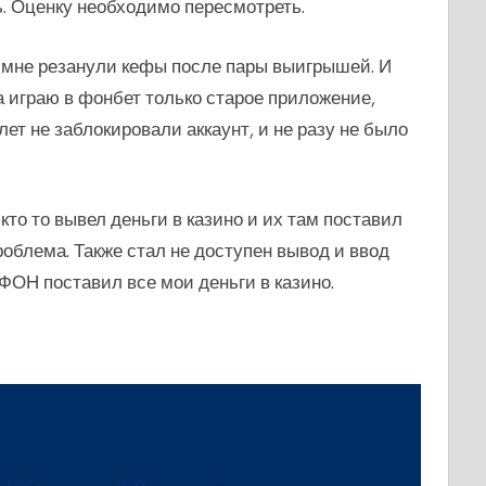
ь. Оценку необходимо пересмотреть.
о мне резанули кефы после пары выигрышей. И
а играю в фонбет только старое приложение,
лет не заблокировали аккаунт, и не разу не было
 кто то вывел деньги в казино и их там поставил
проблема. Также стал не доступен вывод и ввод
 ФОН поставил все мои деньги в казино.