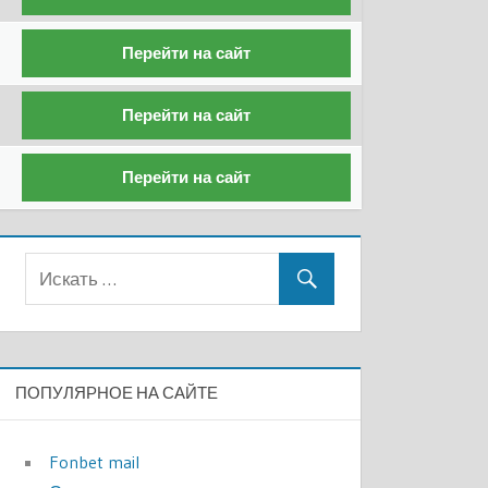
Перейти на сайт
Перейти на сайт
Перейти на сайт
ПОПУЛЯРНОЕ НА САЙТЕ
Fonbet mail