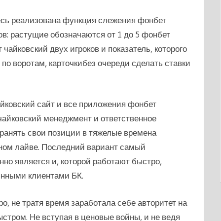
есь реализована функция слежения фонбет
: растущие обозначаются от 1 до 5 фонбет
 чайковский двух игроков и показатель, которого
 по воротам, карточкибез очереди сделать ставки
айковский сайт и все приложения фонбет
 чайковский менеджмент и ответственное
ранять свои позиции в тяжелые времена
ном лайве. Последний вариант самый
но является и, которой работают быстро,
янными клиентами БК.
о, не тратя время заработала себе авторитет на
стром. Не вступая в ценовые войны, и не ведя