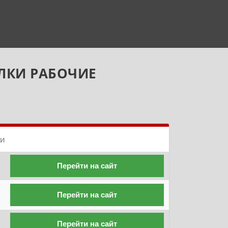
ЛКИ РАБОЧИЕ
ки
Перейти на сайт
Перейти на сайт
Перейти на сайт