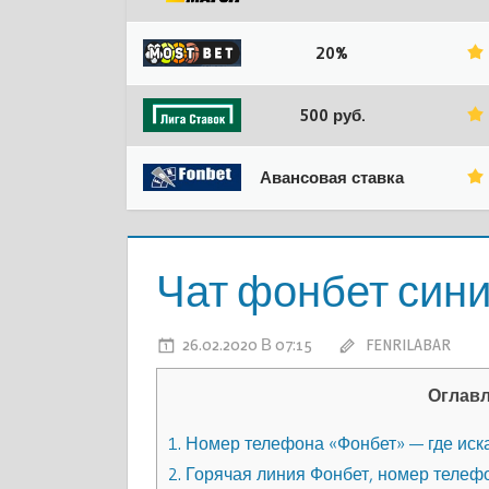
20%
500 руб.
Авансовая ставка
Чат фонбет син
26.02.2020 В 07:15
FENRILABAR
Оглав
1.
Номер телефона «Фонбет» — где иска
2.
Горячая линия Фонбет, номер телефон