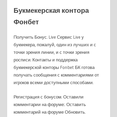
Букмекерская контора
Фонбет
Получить Бонус. Live Сервис Live у
букмекера, пожалуй, один из лучших и с
точки зрения линии, и с точки зрения
росписи. Контакты и поддержка
букмекерской конторы Fonbet БК готова
получать сообщения с комментариями от
игроков всеми доступными способами.
Регистрация с бонусом. Оставили
комментарии на форуме:. Оставить
комментарий на форуме Обновить.