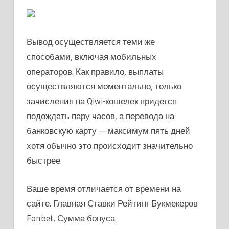
Вывод осуществляется теми же
способами, включая мобильных
операторов. Как правило, выплаты
осуществляются моментально, только
зачисления на Qiwi-кошелек придется
подождать пару часов, а перевода на
банковскую карту — максимум пять дней
хотя обычно это происходит значительно
быстрее.
Ваше время отличается от времени на
сайте. Главная Ставки Рейтинг Букмекеров
Fonbet. Сумма бонуса.