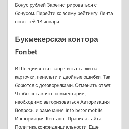
Бонус рублей Зарегистрироваться с
бонусом. Перейти ко всему рейтингу. Лента
новостей 18 января.
Букмекерская контора
Fonbet
В Швеции хотят запретить ставки на
карточки, пенальти и двойные ошибки. Так
борются с договорняками. Отменить ответ.
Чтобы оставлять комментарии,
необходимо авторизоваться Авторизация.
Вопросы и замечания: info betonmobile.
Информация Контакты Правила сайта
Политика конфиденциальности. Еще