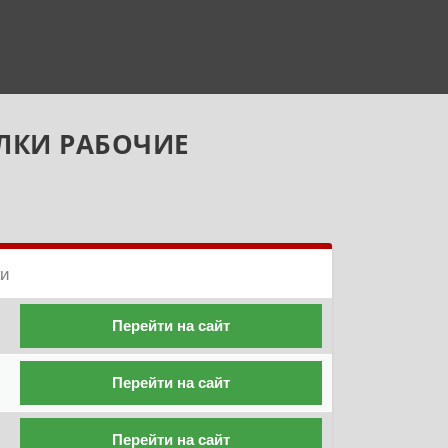
ЛКИ РАБОЧИЕ
ки
Перейти на сайт
Перейти на сайт
Перейти на сайт