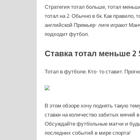
Стратегия тотал больше, тотал меньше
тотал на 2. Обычно в бк. Как правило, 
английской Премьер- лиге играют Ман
подходит футбол.
Ставка тотал меньше 2 
Тотал в футболе. Кто- то ставит. Про
В этом обзоре хочу поднять такую тему
ставки на количество забитых мячей в
Обсуждайте футбольные матчи и будьт
последних событий в мире спорта!