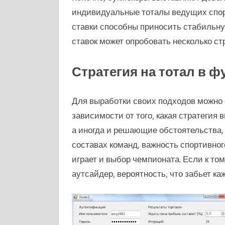
индивидуальные тоталы ведущих спор
ставки способны приносить стабильн
ставок может опробовать несколько стр
Стратегия на тотал в ф
Для выработки своих подходов можно 
зависимости от того, какая стратегия
а иногда и решающие обстоятельства,
составах команд, важность спортивно
играет и выбор чемпионата. Если к то
аутсайдер, вероятность, что забьет ка