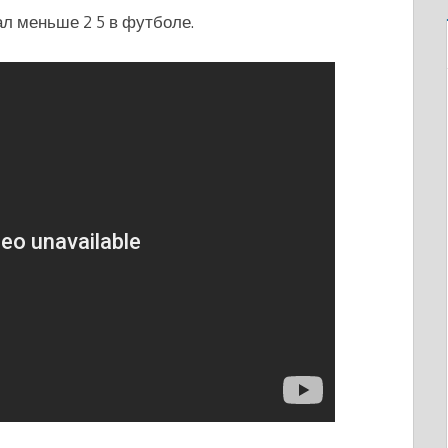
ал меньше 2 5 в футболе.