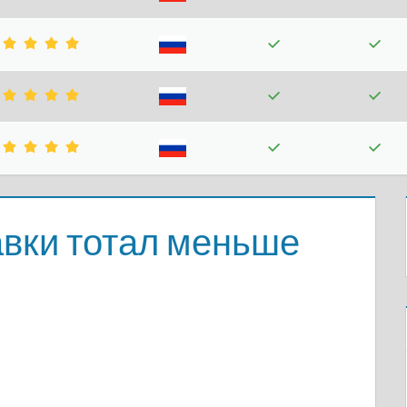
авки тотал меньше