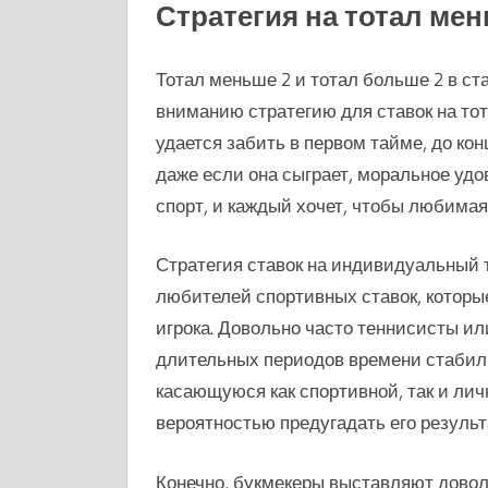
Стратегия на тотал ме
Тотал меньше 2 и тотал больше 2 в ст
вниманию стратегию для ставок на тот
удается забить в первом тайме, до кон
даже если она сыграет, моральное удо
спорт, и каждый хочет, чтобы любимая
Стратегия ставок на индивидуальный 
любителей спортивных ставок, которы
игрока. Довольно часто теннисисты и
длительных периодов времени стабил
касающуюся как спортивной, так и лич
вероятностью предугадать его результ
Конечно, букмекеры выставляют дово