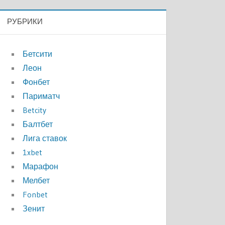
РУБРИКИ
Бетсити
Леон
Фонбет
Париматч
Betcity
Балтбет
Лига ставок
1xbet
Марафон
Мелбет
Fonbet
Зенит