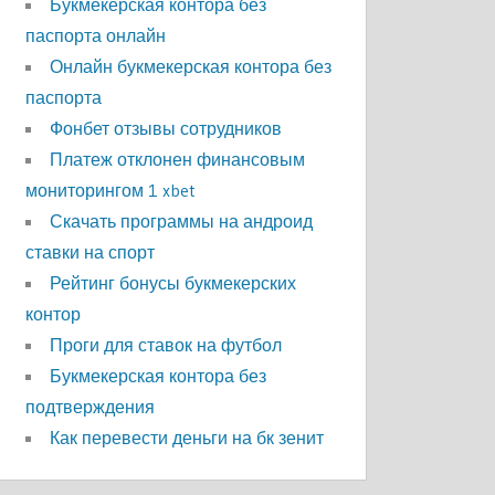
Букмекерская контора без
паспорта онлайн
Онлайн букмекерская контора без
паспорта
Фонбет отзывы сотрудников
Платеж отклонен финансовым
мониторингом 1 xbet
Скачать программы на андроид
ставки на спорт
Рейтинг бонусы букмекерских
контор
Проги для ставок на футбол
Букмекерская контора без
подтверждения
Как перевести деньги на бк зенит