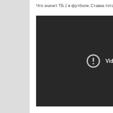
Что значит ТБ 2 в футболе. Ставка тот