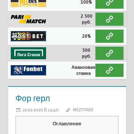
100%
2 500
руб.
20%
500
руб.
Авансовая
ставка
Фор герл
22.02.2020 В 14:40
MEZTITAXE
Оглавление