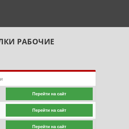
ЛКИ РАБОЧИЕ
ки
Перейти на сайт
Перейти на сайт
Перейти на сайт