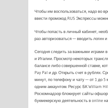
Чтобы им воспользоваться, надо во вр
ввести промокод RUS Экспрессы можно
Чтобы попасть в личный кабинет, нео
раз авторизоваться — вводить логин и
Сегодня следить за важными играми в
и Италии. Просмотр некоторых трансл
балансе либо совершенной ставке, котор
Pay Pal и др. Открыть счет в рублях. 
минут, по телефону и чату — от 1 до 5
одним аккаунтом. Ресурс БК William Hi
Роскомнадзор блокирует сайты офшор
букмекерскую деятельность в online н