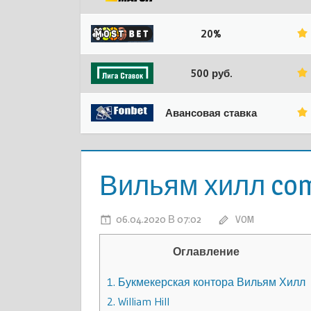
20%
500 руб.
Авансовая ставка
Вильям хилл co
06.04.2020 В 07:02
VOM
Оглавление
1.
Букмекерская контора Вильям Хилл
2.
William Hill