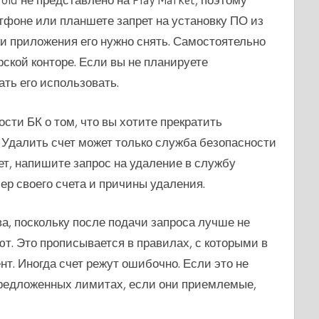
ртфоне или планшете запрет на установку ПО из
и приложения его нужно снять. Самостоятельно
рской конторе. Если вы не планируете
ать его использовать.
ти БК о том, что вы хотите прекратить
 Удалить счет может только служба безопасности
т, напишите запрос на удаление в службу
ер своего счета и причины удаления.
а, поскольку после подачи запроса лучше не
ют. Это прописывается в правилах, с которыми в
т. Иногда счет режут ошибочно. Если это не
 предложенных лимитах, если они приемлемые,