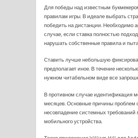
Для победы над известным букмекеро
правилам игры. В идеале выбрать стра
победить на дистанции. Необходимо ан
случае, если ставка полностью подход
нарушать собственные правила и пыта
Ставить лучше небольшую фиксированн
предполагает иное. В течение нескольк
нужном читабельном виде все запроше
В противном случае идентификация мож
месяцев. Основные причины проблем с
несовпадение системных требований 
мобильного устройства.
Также приложение William Hill для And