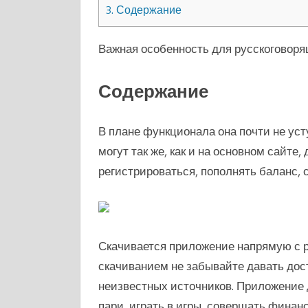
3.
Содержание
Важная особенность для русскоговоря
Содержание
В плане функционала она почти не ус
могут так же, как и на основном сайте,
регистрироваться, пополнять баланс, 
Скачивается приложение напрямую с рес
скачиванием не забывайте давать дос
неизвестных источников. Приложение 
пари, играть в игры, совершать фина