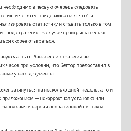
м необходимо в первую очередь следовать
тегию и четко ее придерживаться, чтобы
ализировать статистику и ставить только в том
ит под стратегию. В случае проигрыша нельзя
ться скорее отыграться.
ую часть от банка если стратегия не
их часов при условии, что беттор предоставил в
нные у него документы.
ет затянуться на несколько дней, недель, а то и
 приложением — некорректная установка или
приложения и версии операционной системы
roid не представлено на Play Market, поэтому