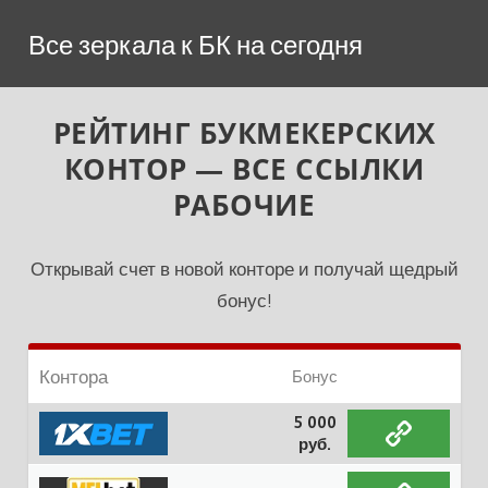
Перейти
Все зеркала к БК на сегодня
к
содержимому
РЕЙТИНГ БУКМЕКЕРСКИХ
КОНТОР — ВСЕ ССЫЛКИ
РАБОЧИЕ
Открывай счет в новой конторе и получай щедрый
бонус!
Контора
Бонус
5 000
руб.