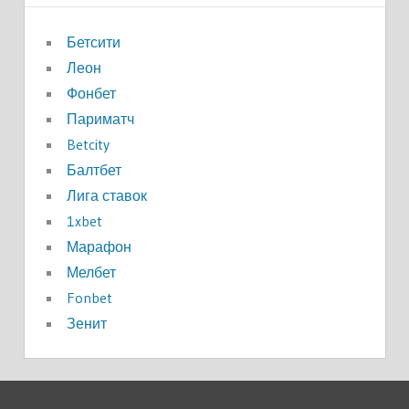
Бетсити
Леон
Фонбет
Париматч
Betcity
Балтбет
Лига ставок
1xbet
Марафон
Мелбет
Fonbet
Зенит