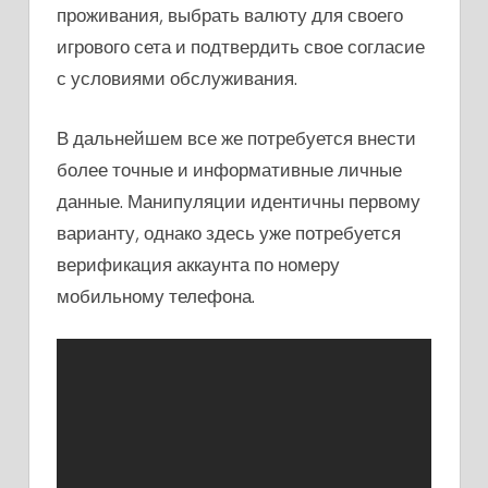
проживания, выбрать валюту для своего
игрового сета и подтвердить свое согласие
с условиями обслуживания.
В дальнейшем все же потребуется внести
более точные и информативные личные
данные. Манипуляции идентичны первому
варианту, однако здесь уже потребуется
верификация аккаунта по номеру
мобильному телефона.