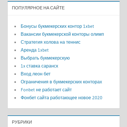
ПОПУЛЯРНОЕ НА САЙТЕ
Бонусы букмекерских контор 1xbet
Вакансии букмекерской конторы олимп
Стратегия холова на теннис
Аренда 1xbet
Выбрать букмекерскую
1x ставка саранск
Вход леон бет
Ограничения в букмекерских конторах
Fonbet не работает сайт
Фонбет сайта работающее новое 2020
РУБРИКИ