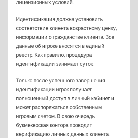
лицензионных условий.
Идентификация должна установить
соответствие клиента возрастному цензу,
информации о гражданстве клиента. Все
данные об игроке вносятся в единый
реестр. Как правило, процедура
идентификации занимает суток.
Только после успешного завершения
идентификации игрок получает
полноценный доступ в личный кабинет и
может распоряжаться собственным
игровым счетом. В свою очередь
букмекерская контора проводит
верификацию личных данных клиента.