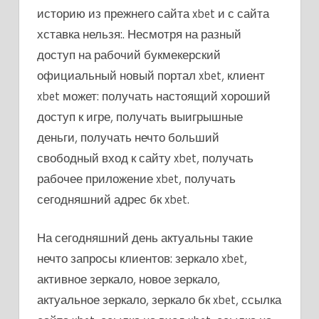
историю из прежнего сайта xbet и с сайта
хставка нельзя:. Несмотря на разный
доступ на рабочий букмекерский
официальный новый портал xbet, клиент
xbet может: получать настоящий хороший
доступ к игре, получать выигрышные
деньги, получать нечто больший
свободный вход к сайту xbet, получать
рабочее приложение xbet, получать
сегодняшний адрес бк xbet.
На сегодняшний день актуальны такие
нечто запросы клиентов: зеркало xbet,
активное зеркало, новое зеркало,
актуальное зеркало, зеркало бк xbet, ссылка