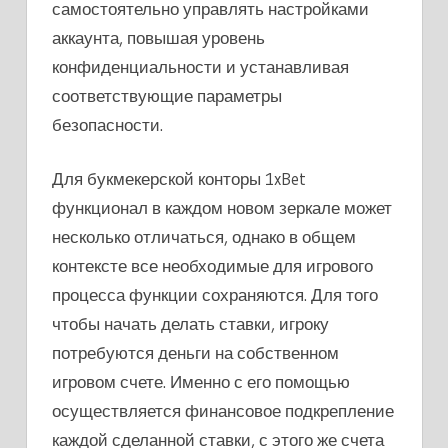
самостоятельно управлять настройками
аккаунта, повышая уровень
конфиденциальности и устанавливая
соответствующие параметры
безопасности.
Для букмекерской конторы 1xBet
функционал в каждом новом зеркале может
несколько отличаться, однако в общем
контексте все необходимые для игрового
процесса функции сохраняются. Для того
чтобы начать делать ставки, игроку
потребуются деньги на собственном
игровом счете. Именно с его помощью
осуществляется финансовое подкрепление
каждой сделанной ставки, с этого же счета