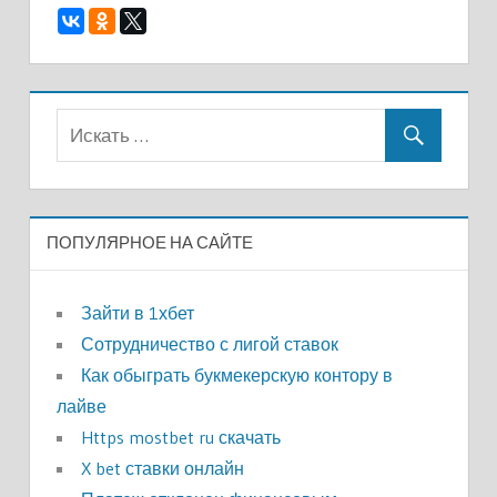
ПОПУЛЯРНОЕ НА САЙТЕ
Зайти в 1хбет
Сотрудничество с лигой ставок
Как обыграть букмекерскую контору в
лайве
Https mostbet ru скачать
X bet ставки онлайн