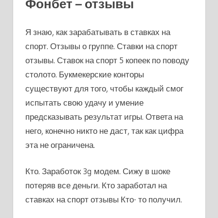
Фонбет – отзывы
Я знаю, как зарабатывать в ставках на
спорт. Отзывы о группе. Ставки на спорт
отзывы. Ставок на спорт 5 копеек по поводу
столото. Букмекерские конторы
существуют для того, чтобы каждый смог
испытать свою удачу и умение
предсказывать результат игры. Ответа на
него, конечно никто не даст, так как цифра
эта не ограничена.
Кто. Заработок 3g модем. Сижу в шоке
потеряв все деньги. Кто заработал на
ставках на спорт отзывы Кто- то получил.