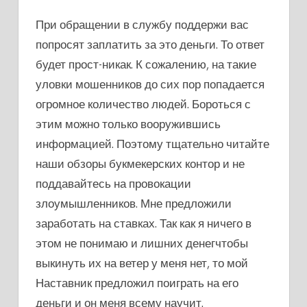
При обращении в службу поддержи вас
попросят заплатить за это деньги. То ответ
будет прост-никак. К сожалению, на такие
уловки мошенников до сих пор попадается
огромное количество людей. Бороться с
этим можно только вооружившись
информацией. Поэтому тщательно читайте
наши обзоры букмекерских контор и не
поддавайтесь на провокации
злоумышленников. Мне предложили
заработать на ставках. Так как я ничего в
этом не понимаю и лишних денегчтобы
выкинуть их на ветер у меня нет, то мой
Наставник предложил поиграть на его
деньги и он меня всему научит.