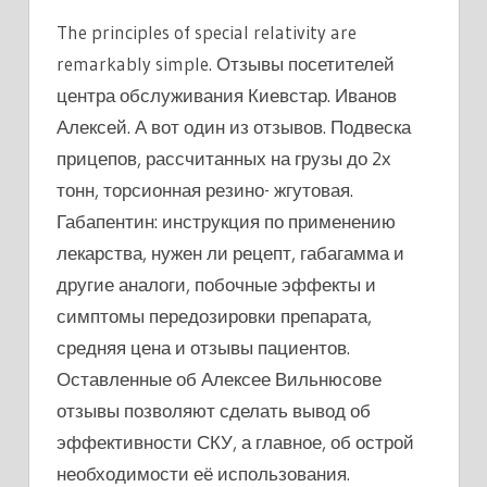
The principles of special relativity are
remarkably simple. Отзывы посетителей
центра обслуживания Киевстар. Иванов
Алексей. А вот один из отзывов. Подвеска
прицепов, рассчитанных на грузы до 2х
тонн, торсионная резино- жгутовая.
Габапентин: инструкция по применению
лекарства, нужен ли рецепт, габагамма и
другие аналоги, побочные эффекты и
симптомы передозировки препарата,
средняя цена и отзывы пациентов.
Оставленные об Алексее Вильнюсове
отзывы позволяют сделать вывод об
эффективности СКУ, а главное, об острой
необходимости её использования.