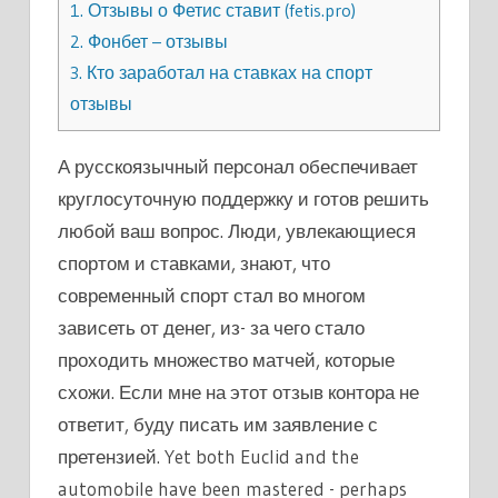
1.
Отзывы о Фетис ставит (fetis.pro)
2.
Фонбет – отзывы
3.
Кто заработал на ставках на спорт
отзывы
А русскоязычный персонал обеспечивает
круглосуточную поддержку и готов решить
любой ваш вопрос. Люди, увлекающиеся
спортом и ставками, знают, что
современный спорт стал во многом
зависеть от денег, из- за чего стало
проходить множество матчей, которые
схожи. Если мне на этот отзыв контора не
ответит, буду писать им заявление с
претензией. Yet both Euclid and the
automobile have been mastered - perhaps