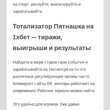
на спорт, рискуйте, анализируйте и
зарабатывайте.
Тотализатор Пятнашка на
1хбет — тиражи,
выигрыши и результаты
Найдите в мире ставок свои события и
зарабатывайте на. Несмотря на то что
различные регулирующие органы часто
блокируют сайты БК, конторы работают на
опережение. Рабочее зеркало можно найти.
Это удобно для игроков. Уже давно