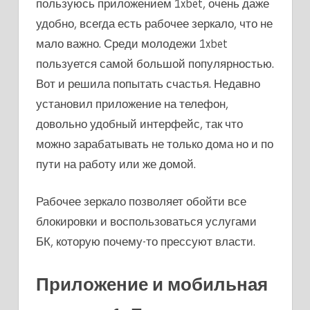
пользуюсь приложением 1xbet, очень даже
удобно, всегда есть рабочее зеркало, что не
мало важно. Среди молодежи 1xbet
пользуется самой большой популярностью.
Вот и решила попытать счастья. Недавно
установил приложение на телефон,
довольно удобный интерфейс, так что
можно зарабатывать не только дома но и по
пути на работу или же домой.
Рабочее зеркало позволяет обойти все
блокировки и воспользоваться услугами
БК, которую почему-то прессуют власти.
Приложение и мобильная