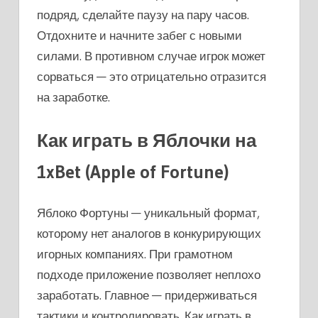
подряд, сделайте паузу на пару часов.
Отдохните и начните забег с новыми
силами. В противном случае игрок может
сорваться — это отрицательно отразится
на заработке.
Как играть в Яблочки на
1xBet (Apple of Fortune)
Яблоко Фортуны — уникальный формат,
которому нет аналогов в конкурирующих
игорных компаниях. При грамотном
подходе приложение позволяет неплохо
заработать. Главное — придерживаться
тактики и контролировать. Как играть в