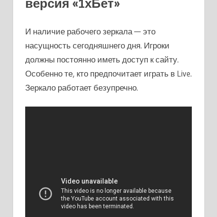
версия «1хБет»
И наличие рабочего зеркала — это
насущность сегодняшнего дня. Игроки
должны постоянно иметь доступ к сайту.
Особенно те, кто предпочитает играть в Live.
Зеркало работает безупречно.