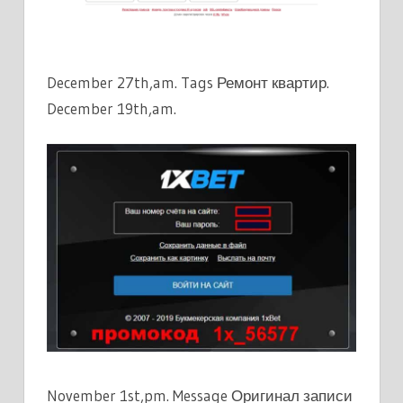
December 27th,am. Tags Ремонт квартир.
December 19th,am.
November 1st,pm. Message Оригинал записи