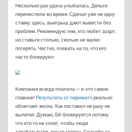
Несколько раз удача улыбалась. Деньги
перечисляли во время. Сделал уже не одну
ставку здесь, выигрыш дают вывести без
проблем. Рекомендую тем, кто любит азарт,
но ставьте столько, сколько не жалко
потерять. Честно, плевать на то, что его
часто блокируют.
Компания всегда платила — и это самое
главное!
Результаты от париматч
реально
облегчает жизнь. Как поставил не разу не
вылетел. Думаю, БК блокируется потому
что кто-то не хочет, чтобы люди
зарабатывали, кто-то сверху. Спасибо за