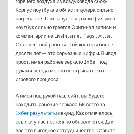
горячего воздуха из воздуховода сбоку
Корпус ноутбука в области кулера сильно
нагревается При запуске игр или фильмов
ноутбук сильно греется Оригинал записи и
комментарии на LiveInternet. Tags twitter.
Стаж честной работы этой конторы более
десяти лет — это серьезные цифры. Вывод
прост, имея рабочее зеркало 1хбет под
руками всегда можно не отрываться от
игрового процесса.
А имея под рукой наш сайт, вы будете
находить рабочие зеркала БК всего за
1хбет результаты
секунд. Как отмечалось,
ссылки у нас постоянно обновляются. Для
вас это выгодное сотрудничество. Ставьте