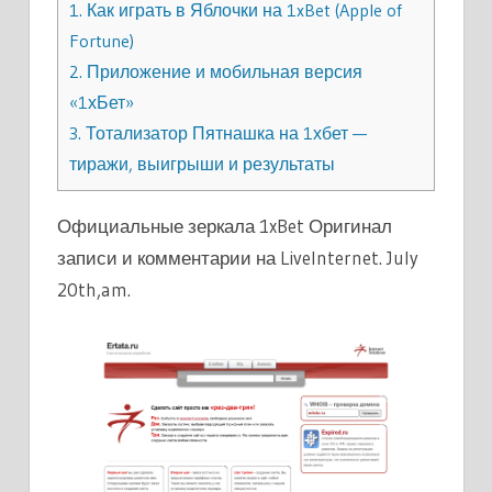
1.
Как играть в Яблочки на 1xBet (Apple of
Fortune)
2.
Приложение и мобильная версия
«1хБет»
3.
Тотализатор Пятнашка на 1хбет —
тиражи, выигрыши и результаты
Официальные зеркала 1xBet Оригинал
записи и комментарии на LiveInternet. July
20th,am.