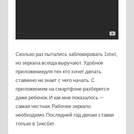
Сколько раз пытались заблокировать 1xbet,
но зеркала всегда выручают. Удобное
приложениедля тех кто хочет делать
ставкино не знает с чего начать. С
приложением на смартфоне разберется
даже ребенок. И как мне показалось —
самая честная. Рабочее зеркало
необходимо. Последний год делаю ставки
только в 1иксбет.