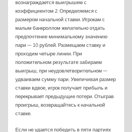
вознаграждается выигрышем с
коэффициентом 2. Определяемся с
размером начальной ставки. Игрокам с
малым банкроллом желательно отдать
предпочтение минимальному значению
пари — 10 рублей. Размещаем ставку и
проходим четыре линии. При
положительном результате забираем
выигрыш, при неудовлетворительном —
удваиваем сумму пари. Увеличивая размер
ставки вдвое, игрок получает прибыль и
перекрывает предыдущие потери. Отыграв
проигрыш, возвращайтесь к начальной
ставке.
Если не удается победить в пяти партиях