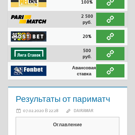
100%
2 500
руб.
20%
500
руб.
Авансовая
ставка
Результаты от париматч
07.02.2020 В 22:28
DAIRAMAR
Оглавление