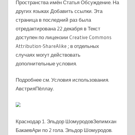
Пространства имён Статья Обсуждение. На
других языках Добавить ссылки. Эта
страница в последний раз была
отредактирована 22 декабря в Текст
доступен по лицензии Creative Commons
Attribution-ShareAlike ; в отдельных
случаях могут действовать
дополнительные условия.
Подробнее см. Условия использования.
АвстрияПёллау.
Краснодар 1. Эльдор ШомуродовЗелимхан
БакаевАри по 2 гола. Эльдор Шомуродов.