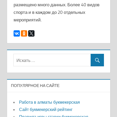
размещено много данных. Более 40 видов
спорта и в каждом до 20 отдельных
мероприятий.
ПОПУЛЯРНОЕ НА САЙТЕ
Работа в алматы букмекерская
Сайт букмекерский рейтинг
Правила игры ставки букмекерская