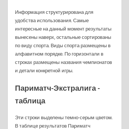
Информация структурирована для
удобства использования. Самые
интересные на данный момент результаты
вынесены наверх, остальные сортированы
по виду спорта. Виды спорта размещены в
алфавитном порядке. По горизонтали в
строках размещены названия чемпионатов
и детали конкретной игры.
Париматч-Экстралига -
таблица
Эти строки выделены темно-серым цветом.
В таблице результатов Париматч