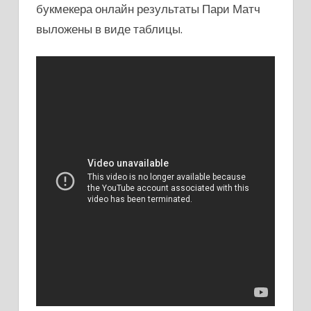
букмекера онлайн результаты Пари Матч
выложены в виде таблицы.