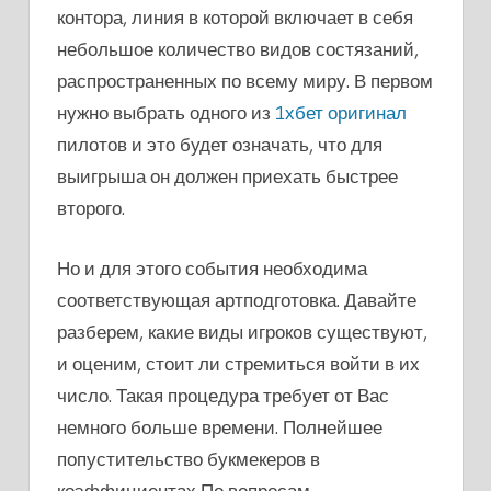
контора, линия в которой включает в себя
небольшое количество видов состязаний,
распространенных по всему миру. В первом
нужно выбрать одного из
1хбет оригинал
пилотов и это будет означать, что для
выигрыша он должен приехать быстрее
второго.
Но и для этого события необходима
соответствующая артподготовка. Давайте
разберем, какие виды игроков существуют,
и оценим, стоит ли стремиться войти в их
число. Такая процедура требует от Вас
немного больше времени. Полнейшее
попустительство букмекеров в
коэффициентах По вопросам