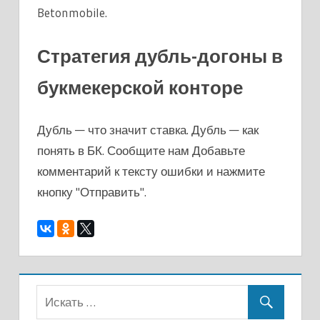
Betonmobile.
Стратегия дубль-догоны в
букмекерской конторе
Дубль — что значит ставка. Дубль — как
понять в БК. Сообщите нам Добавьте
комментарий к тексту ошибки и нажмите
кнопку "Отправить".