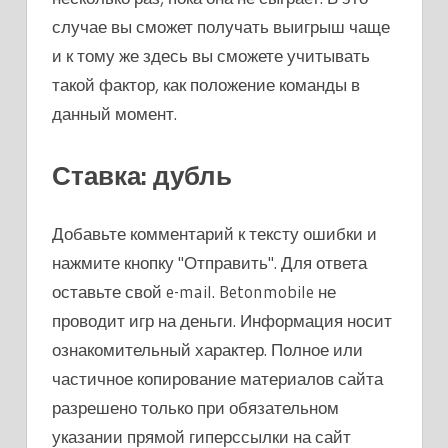
случае вы сможет получать выигрыш чаще
и к тому же здесь вы сможете учитывать
такой фактор, как положение команды в
данный момент.
Ставка: дубль
Добавьте комментарий к тексту ошибки и
нажмите кнопку "Отправить". Для ответа
оставьте свой e-mail. Betonmobile не
проводит игр на деньги. Информация носит
ознакомительный характер. Полное или
частичное копирование материалов сайта
разрешено только при обязательном
указании прямой гиперссылки на сайт