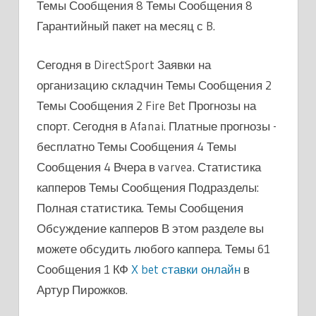
Темы Сообщения 8 Темы Сообщения 8
Гарантийный пакет на месяц с B.
Сегодня в DirectSport Заявки на
организацию складчин Темы Сообщения 2
Темы Сообщения 2 Fire Bet Прогнозы на
спорт. Сегодня в Afanai. Платные прогнозы -
бесплатно Темы Сообщения 4 Темы
Сообщения 4 Вчера в varvea. Статистика
капперов Темы Сообщения Подразделы:
Полная статистика. Темы Сообщения
Обсуждение капперов В этом разделе вы
можете обсудить любого каппера. Темы 61
Сообщения 1 КФ
X bet ставки онлайн
в
Артур Пирожков.