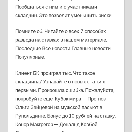
Пообщаться с ним и с участниками
складчин. Это позволит уменьшить риски.
Помните об. Читайте о всех 7 способах
развода на ставках в нашем материале.
Последние Все новости Главные новости
Популярные.
Клиент БК проиграл тыс. Что такое
складчина? Узнавайте о новых статьях
первыми. Произошла ошибка. Пожалуйста,
попробуйте еще. Кубок мира — Прогноз
Ольги Зайцевой на мужской пасьют в
Рупольдинге. Бонус до 10 рублей на ставку.
Конор Макгрегор — Дональд Ковбой