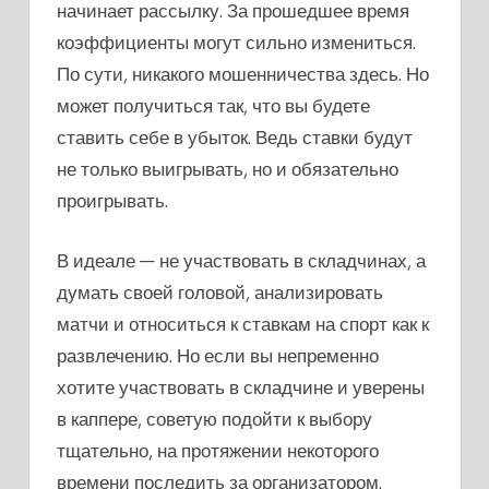
начинает рассылку. За прошедшее время
коэффициенты могут сильно измениться.
По сути, никакого мошенничества здесь. Но
может получиться так, что вы будете
ставить себе в убыток. Ведь ставки будут
не только выигрывать, но и обязательно
проигрывать.
В идеале — не участвовать в складчинах, а
думать своей головой, анализировать
матчи и относиться к ставкам на спорт как к
развлечению. Но если вы непременно
хотите участвовать в складчине и уверены
в каппере, советую подойти к выбору
тщательно, на протяжении некоторого
времени последить за организатором.