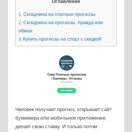
Оглавление
1.
Складчина на платные прогнозы
2.
Складчина на прогнозы, правда или
обман
3.
Купить прогнозы на спорт с скидкой
Человек получает прогноз, открывает сайт
букмекера или мобильное приложение,
делает свою ставку. И только потом