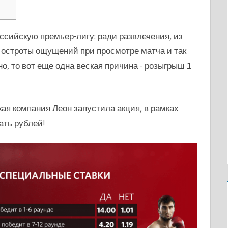
ссийскую премьер-лигу: ради развлечения, из
 остроты ощущений при просмотре матча и так
но, то вот еще одна веская причина - розыгрыш 1
кая компания Леон запустила акция, в рамках
ать рублей!