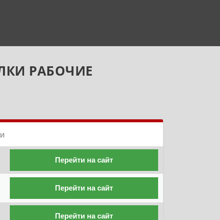
ЛКИ РАБОЧИЕ
ки
Перейти на сайт
Перейти на сайт
Перейти на сайт