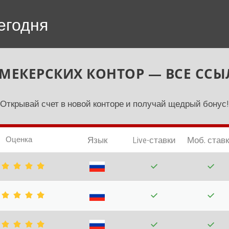
сегодня
КМЕКЕРСКИХ КОНТОР — ВСЕ ССЫ
Открывай счет в новой конторе и получай щедрый бонус!
Язык
Live-ставки
Моб. став
Оценка