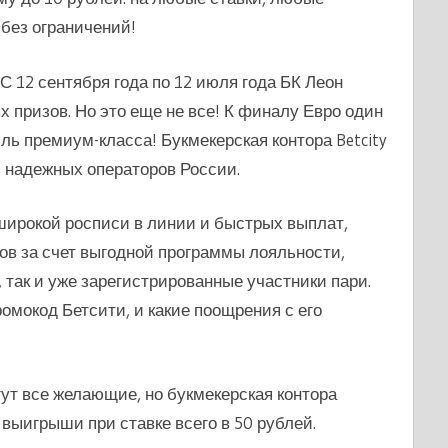
 без ограничений!
С 12 сентября года по 12 июля года БК Леон
 призов. Но это еще не все! К финалу Евро один
ь премиум-класса! Букмекерская контора Betcity
и надежных операторов России.
ирокой росписи в линии и быстрых выплат,
ов за счет выгодной программы лояльности,
 так и уже зарегистрированные участники пари.
омокод Бетсити, и какие поощрения с его
ут все желающие, но букмекерская контора
выигрыши при ставке всего в 50 рублей.