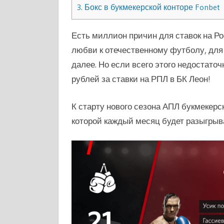
3.
Бокс в букмекерской конторе Fonbet
Есть миллион причин для ставок на Ро
любви к отечественному футболу, для
далее. Но если всего этого недостаточ
рублей за ставки на РПЛ в БК Леон!
К старту нового сезона АПЛ букмекерс
которой каждый месяц будет разыгрыв