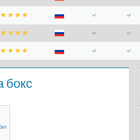
а бокс
бет