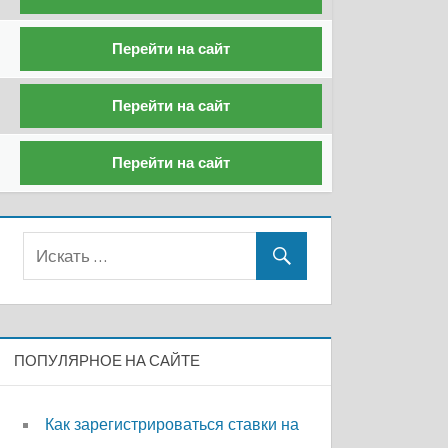
Перейти на сайт
Перейти на сайт
Перейти на сайт
ПОПУЛЯРНОЕ НА САЙТЕ
Как зарегистрироваться ставки на