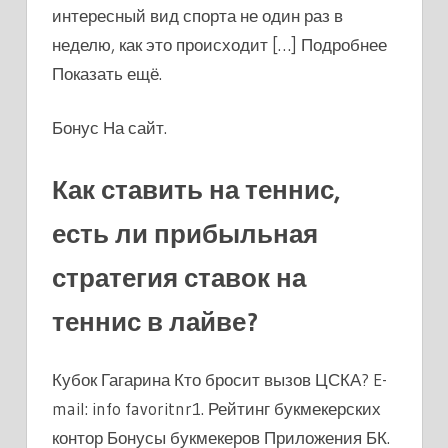
интересный вид спорта не один раз в
неделю, как это происходит […] Подробнее
Показать ещё.
Бонус На сайт.
Как ставить на теннис,
есть ли прибыльная
стратегия ставок на
теннис в лайве?
Кубок Гагарина Кто бросит вызов ЦСКА? E-
mail: info favoritnr1. Рейтинг букмекерских
контор Бонусы букмекеров Приложения БК.