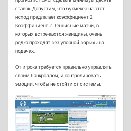
ставок. Допустим, что букмекер на этот
исход предлагает коэффициент 2.
Коэффициент 2. Теннисные матчи, в
которых встречаются женщины, очень
редко проходят без упорной борьбы на
подачах.
От игрока требуется правильно управлять
своим банкроллом, и контролировать
эмоции, чтобы не отойти от системы.