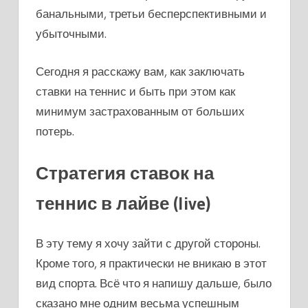
банальными, третьи бесперспективными и
убыточными.
Сегодня я расскажу вам, как заключать
ставки на теннис и быть при этом как
минимум застрахованным от больших
потерь.
Стратегия ставок на
теннис в лайве (live)
В эту тему я хочу зайти с другой стороны.
Кроме того, я практически не вникаю в этот
вид спорта. Всё что я напишу дальше, было
сказано мне одним весьма успешным