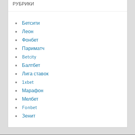
РУБРИКИ
Бетсити
Леон
Фонбет
Париматч
Betcity
Балтбет
Лига ставок
1xbet
Марафон
Мелбет
Fonbet
Зенит