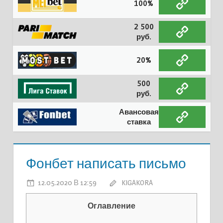
100%
2 500
руб.
20%
500
руб.
Авансовая
ставка
Фонбет написать письмо
12.05.2020 В 12:59
KIGAKORA
Оглавление