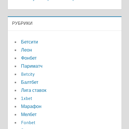
РУБРИКИ
Бетсити
Леон
Фонбет
Париматч
Betcity
Балтбет
Лига ставок
1xbet
Марафон
Мелбет
Fonbet