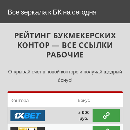
Перейти
Все зеркала к БК на сегодня
к
содержимому
РЕЙТИНГ БУКМЕКЕРСКИХ
КОНТОР — ВСЕ ССЫЛКИ
РАБОЧИЕ
Открывай счет в новой конторе и получай щедрый
бонус!
Контора
Бонус
5 000
руб.