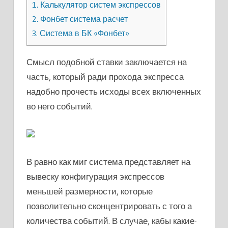
1.
Калькулятор систем экспрессов
2.
Фонбет система расчет
3.
Система в БК «Фонбет»
Смысл подобной ставки заключается на
часть, который ради прохода экспресса
надобно прочесть исходы всех включенных
во него событий.
В равно как миг система представляет на
вывеску конфигурация экспрессов
меньшей размерности, которые
позволительно сконцентрировать с того а
количества событий. В случае, кабы какие-