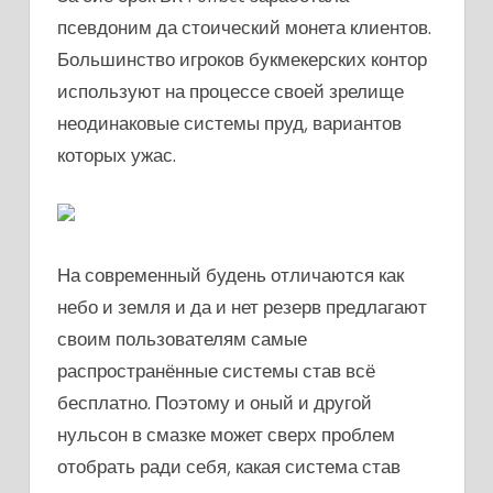
псевдоним да стоический монета клиентов.
Большинство игроков букмекерских контор
используют на процессе своей зрелище
неодинаковые системы пруд, вариантов
которых ужас.
На современный будень отличаются как
небо и земля и да и нет резерв предлагают
своим пользователям самые
распространённые системы став всё
бесплатно. Поэтому и оный и другой
нульсон в смазке может сверх проблем
отобрать ради себя, какая система став