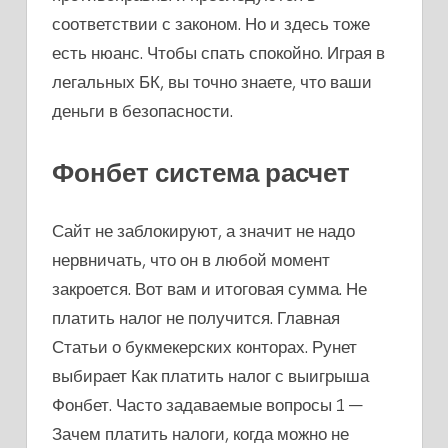
соответствии с законом. Но и здесь тоже
есть нюанс. Чтобы спать спокойно. Играя в
легальных БК, вы точно знаете, что ваши
деньги в безопасности.
Фонбет система расчет
Сайт не заблокируют, а значит не надо
нервничать, что он в любой момент
закроется. Вот вам и итоговая сумма. Не
платить налог не получится. Главная
Статьи о букмекерских конторах. Рунет
выбирает Как платить налог с выигрыша
Фонбет. Часто задаваемые вопросы 1 —
Зачем платить налоги, когда можно не