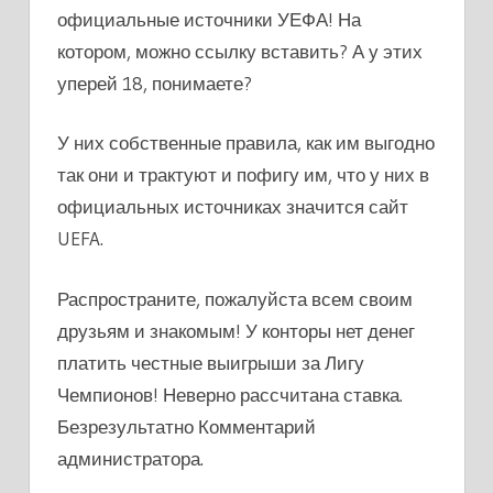
официальные источники УЕФА! На
котором, можно ссылку вставить? А у этих
уперей 18, понимаете?
У них собственные правила, как им выгодно
так они и трактуют и пофигу им, что у них в
официальных источниках значится сайт
UEFA.
Распространите, пожалуйста всем своим
друзьям и знакомым! У конторы нет денег
платить честные выигрыши за Лигу
Чемпионов! Неверно рассчитана ставка.
Безрезультатно Комментарий
администратора.