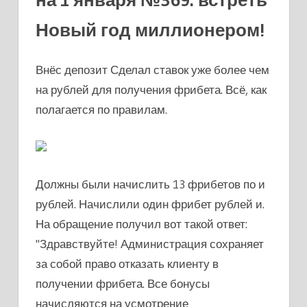
на 1 января №369: встреть
Новый год миллионером!
Внёс депозит Сделал ставок уже более чем
на рублей для получения фрибета. Всё, как
полагается по правилам.
Должны были начислить 13 фрибетов по и
рублей. Начислили один фрибет рублей и.
На обращение получил вот такой ответ:
"Здравствуйте! Администрация сохраняет
за собой право отказать клиенту в
получении фрибета. Все бонусы
начисляются на усмотрение