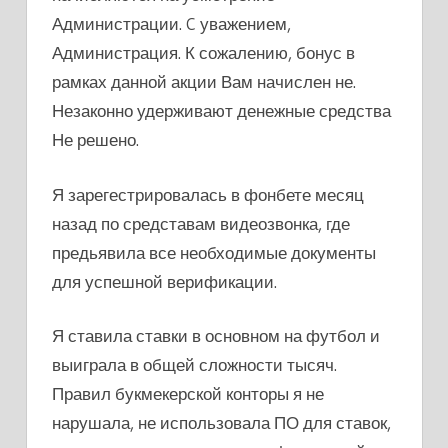
Администрации. C уважением,
Администрация. К сожалению, бонус в
рамках данной акции Вам начислен не.
Незаконно удерживают денежные средства
Не решено.
Я зарегестрировалась в фонбете месяц
назад по средставам видеозвонка, где
предьявила все необходимые документы
для успешной верификации.
Я ставила ставки в основном на футбол и
выиграла в общей сложности тысяч.
Правил букмекерской конторы я не
нарушала, не использовала ПО для ставок,