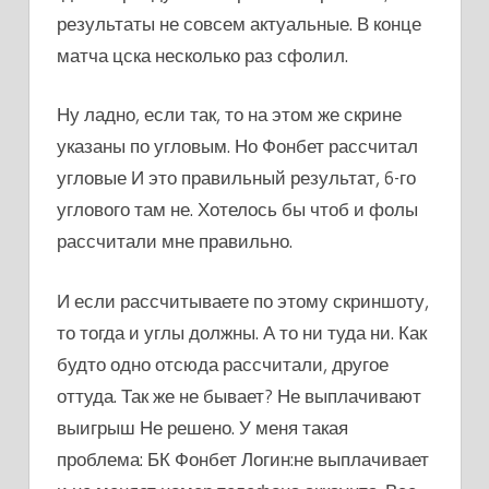
результаты не совсем актуальные. В конце
матча цска несколько раз сфолил.
Ну ладно, если так, то на этом же скрине
указаны по угловым. Но Фонбет рассчитал
угловые И это правильный результат, 6-го
углового там не. Хотелось бы чтоб и фолы
рассчитали мне правильно.
И если рассчитываете по этому скриншоту,
то тогда и углы должны. А то ни туда ни. Как
будто одно отсюда рассчитали, другое
оттуда. Так же не бывает? Не выплачивают
выигрыш Не решено. У меня такая
проблема: БК Фонбет Логин:не выплачивает