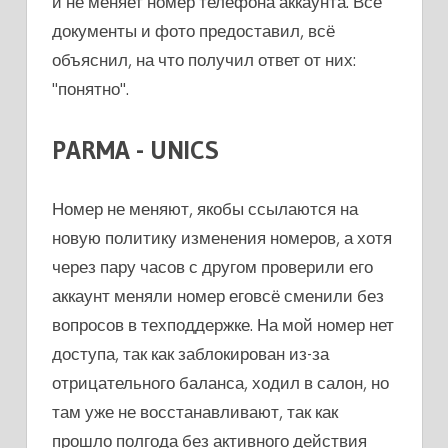
и не меняет номер телефона аккаунта. Все
документы и фото предоставил, всё
объяснил, на что получил ответ от них:
"понятно".
PARMA - UNICS
Номер не меняют, якобы ссылаются на
новую политику изменения номеров, а хотя
через пару часов с другом проверили его
аккаунт меняли номер еговсё сменили без
вопросов в техподдержке. На мой номер нет
доступа, так как заблокирован из-за
отрицательного баланса, ходил в салон, но
там уже не восстанавливают, так как
прошло полгода без активного действия