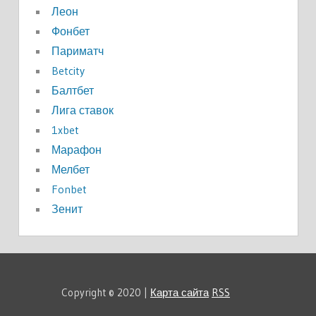
Леон
Фонбет
Париматч
Betcity
Балтбет
Лига ставок
1xbet
Марафон
Мелбет
Fonbet
Зенит
Copyright © 2020 |
Карта сайта
RSS