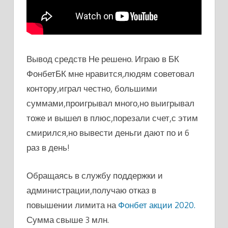
Вывод средств Не решено. Играю в БК
ФонбетБК мне нравится,людям советовал
контору,играл честно, большими
суммами,проигрывал много,но выигрывал
тоже и вышел в плюс,порезали счет,с этим
смирился,но вывести деньги дают по и 6
раз в день!
Обращаясь в службу поддержки и
администрации,получаю отказ в
повышении лимита на
Фонбет акции 2020.
Сумма свыше 3 млн.