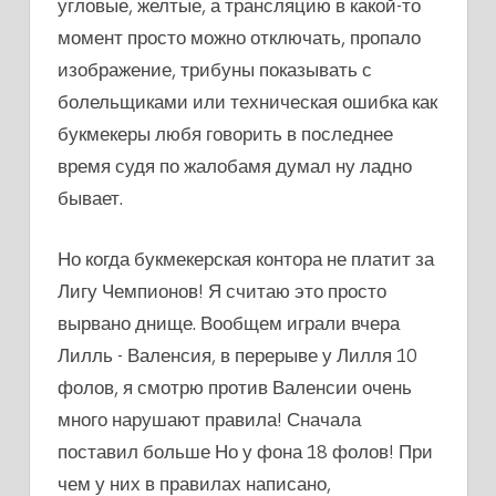
угловые, желтые, а трансляцию в какой-то
момент просто можно отключать, пропало
изображение, трибуны показывать с
болельщиками или техническая ошибка как
букмекеры любя говорить в последнее
время судя по жалобамя думал ну ладно
бывает.
Но когда букмекерская контора не платит за
Лигу Чемпионов! Я считаю это просто
вырвано днище. Вообщем играли вчера
Лилль - Валенсия, в перерыве у Лилля 10
фолов, я смотрю против Валенсии очень
много нарушают правила! Сначала
поставил больше Но у фона 18 фолов! При
чем у них в правилах написано,