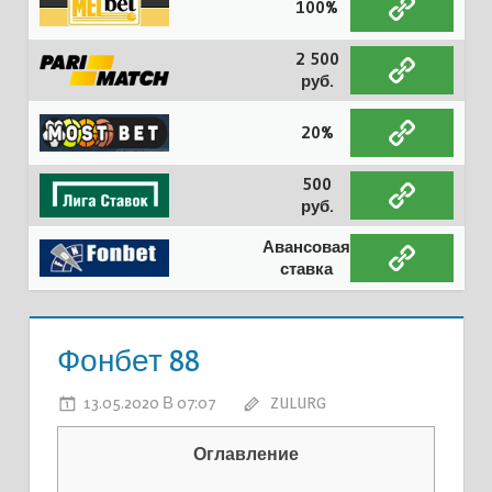
100%
2 500
руб.
20%
500
руб.
Авансовая
ставка
Фонбет 88
13.05.2020 В 07:07
ZULURG
Оглавление