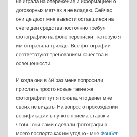
не играла на опережение и иформацией о
договорных матчах я не владею. Сейчас
они де дают мне вывести оставшиеся на
счете ден средства постоянно требуя
фотографию на фоне переписки - которую я
им отпраляла трижды. Все фотографии
соответвтуют требованиям качества и
освещенности.
И когда они в 4й раз меня попросили
прислать просто новые такие же
фотографии тут я поняла, что денег мне
своих не видать. На вопрос о прохождении
верификации в пункте приема ставок и
чтобы они сами сделали фотографию
моего паспорта как им угодно - мне
Фонбет