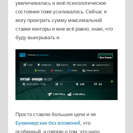
увеличивалась и моё психологическое
состояние тоже усиливалось. Сейчас я
могу проиграть сумму максимальной
ставки конторы и мне всё равно, знаю, что
буду выигрывать и.
Просто ставлю большие цели и не
Букмекерская без вложений,
что
особенный, а говорю о том, что надо