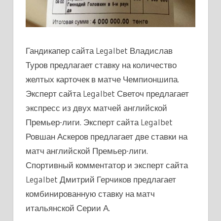
Гандикапер сайта Legalbet Владислав
Туров предлагает ставку на количество
желтых карточек в матче Чемпионшипа.
Эксперт сайта Legalbet Светоч предлагает
экспресс из двух матчей английской
Премьер-лиги. Эксперт сайта Legalbet
Ровшан Аскеров предлагает две ставки на
матч английской Премьер-лиги.
Спортивный комментатор и эксперт сайта
Legalbet Дмитрий Герчиков предлагает
комбинированную ставку на матч
итальянской Серии А.