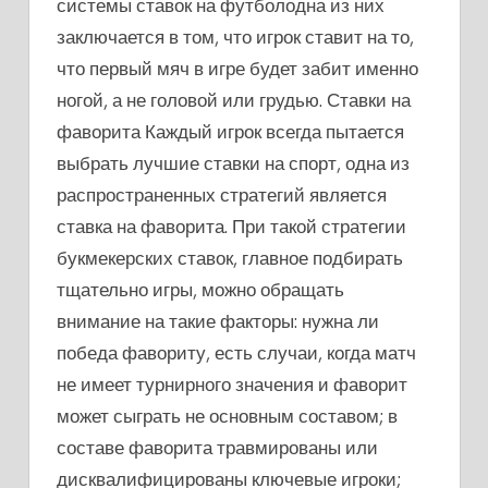
системы ставок на футболодна из них
заключается в том, что игрок ставит на то,
что первый мяч в игре будет забит именно
ногой, а не головой или грудью. Ставки на
фаворита Каждый игрок всегда пытается
выбрать лучшие ставки на спорт, одна из
распространенных стратегий является
ставка на фаворита. При такой стратегии
букмекерских ставок, главное подбирать
тщательно игры, можно обращать
внимание на такие факторы: нужна ли
победа фавориту, есть случаи, когда матч
не имеет турнирного значения и фаворит
может сыграть не основным составом; в
составе фаворита травмированы или
дисквалифицированы ключевые игроки;