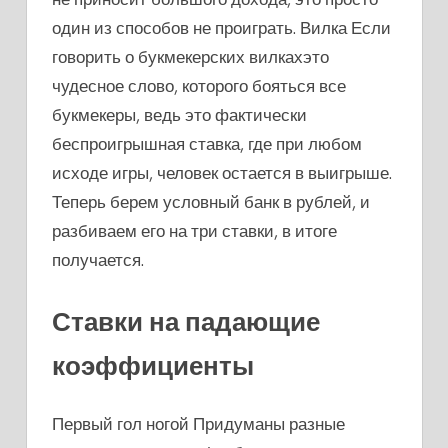
один из способов не проиграть. Вилка Если
говорить о букмекерских вилкахэто
чудесное слово, которого бояться все
букмекеры, ведь это фактически
беспроигрышная ставка, где при любом
исходе игры, человек остается в выигрыше.
Теперь берем условный банк в рублей, и
разбиваем его на три ставки, в итоге
получается.
Ставки на падающие
коэффициенты
Первый гол ногой Придуманы разные