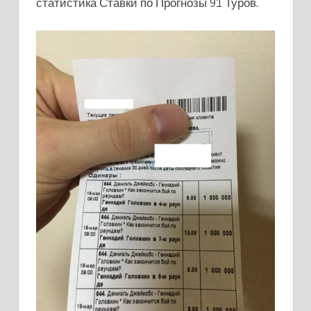
статистика Ставки по Прогнозы 91 Туров.