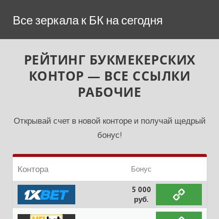
Перейти
Все зеркала к БК на сегодня
к
содержимому
РЕЙТИНГ БУКМЕКЕРСКИХ
КОНТОР — ВСЕ ССЫЛКИ
РАБОЧИЕ
Открывай счет в новой конторе и получай щедрый
бонус!
Контора
Бонус
5 000
руб.