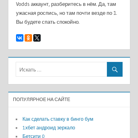
Vodds аккаунт, разберитесь в нём. Да, там
ужасная роспись, но там почти везде по 1.
Вы будете спать спокойно.
ПОПУЛЯРНОЕ НА САЙТЕ
Как сделать ставку в бинго бум
1хбет андроид зеркало
Бетсити 0