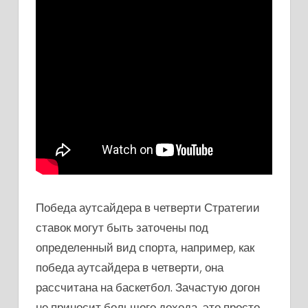
Победа аутсайдера в четверти Стратегии
ставок могут быть заточены под
определенный вид спорта, например, как
победа аутсайдера в четверти, она
рассчитана на баскетбол. Зачастую догон
не приносит большого дохода, это просто