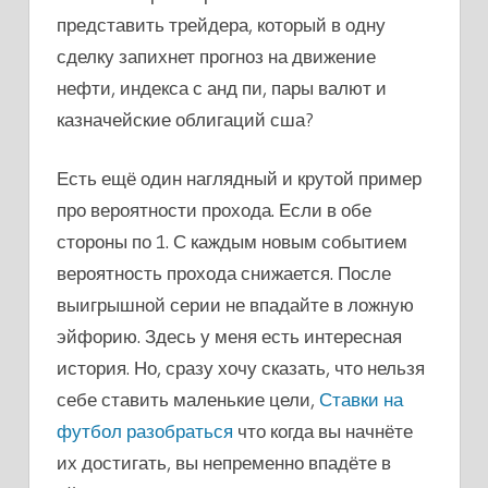
представить трейдера, который в одну
сделку запихнет прогноз на движение
нефти, индекса с анд пи, пары валют и
казначейские облигаций сша?
Есть ещё один наглядный и крутой пример
про вероятности прохода. Если в обе
стороны по 1. С каждым новым событием
вероятность прохода снижается. После
выигрышной серии не впадайте в ложную
эйфорию. Здесь у меня есть интересная
история. Но, сразу хочу сказать, что нельзя
себе ставить маленькие цели,
Ставки на
футбол разобраться
что когда вы начнёте
их достигать, вы непременно впадёте в