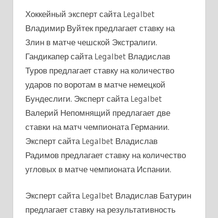
Хоккейный эксперт сайта Legalbet
Владимир Вуйтек предлагает ставку на
Злин в матче чешской Экстралиги.
Гандикапер сайта Legalbet Владислав
Туров предлагает ставку на количество
ударов по воротам в матче немецкой
Бундеслиги. Эксперт сайта Legalbet
Валерий Непомнящий предлагает две
ставки на матч чемпионата Германии.
Эксперт сайта Legalbet Владислав
Радимов предлагает ставку на количество
угловых в матче чемпионата Испании.
Эксперт сайта Legalbet Владислав Батурин
предлагает ставку на результативность