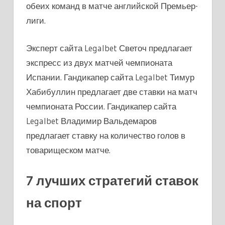
обеих команд в матче английской Премьер-
лиги.
Эксперт сайта Legalbet Светоч предлагает
экспресс из двух матчей чемпионата
Испании. Гандикапер сайта Legalbet Тимур
Хабибуллин предлагает две ставки на матч
чемпионата России. Гандикапер сайта
Legalbet Владимир Вальдемаров
предлагает ставку на количество голов в
товарищеском матче.
7 лучших стратегий ставок
на спорт