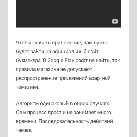
Чтобы скачать приложение, вам нужно
будет зайти на официальный сайт
букмекера. В Google Play софт не найти, так
правила магазина не допускают
распространение приложений азартной
тематики.
Алгоритм одинаковый в обоих случаях.
Сам процесс прост и не занимает много
времени. Последовательность действий
такова.