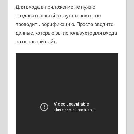
Для входа в приложение не нужно
создавать новый аккаунт и повторно
проводить верификацию. Просто введите
данные, которые вы используете для входа
на основной сайт.