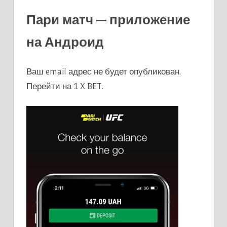
Пари матч — приложение
на Андроид
Ваш email адрес не будет опубликован.
Перейти на 1 X BET.