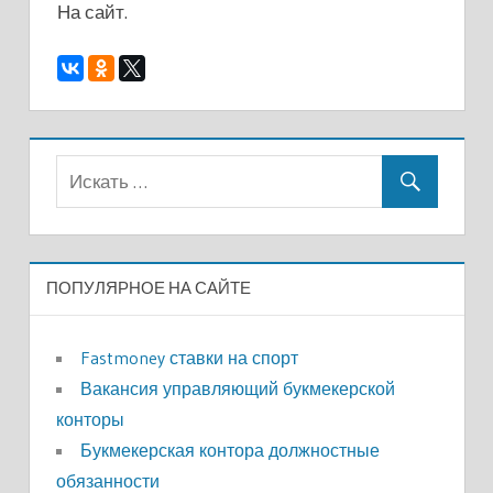
На сайт.
ПОПУЛЯРНОЕ НА САЙТЕ
Fastmoney ставки на спорт
Вакансия управляющий букмекерской
конторы
Букмекерская контора должностные
обязанности