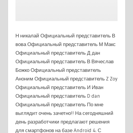
Н никалай Официальный представитель В
вова Официальный представитель М Макс
Официальный представитель Д дан
Официальный представитель В Вячеслав
Божко Официальный представитель
Аноним Официальный представитель Z Zoy
Официальный представитель И Иван
Официальный представитель D dan
Официальный представитель По мне
выглядит очень зачетно!! На сегодняшний
день разработчики предлагают решения
для смартфонов на базе Android 4. С