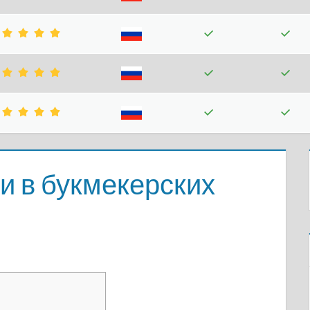
ки в букмекерских