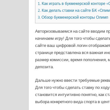
1.
Как играть в букмекерской конторе «
2.
Как делать ставки на сайте БК «Олим
3.
Обзор букмекерской конторы Олимп
Авторизовываемся на сайте вводим пр
начинаем игру! Для того чтобы сделат
сайте ваш цифровой логин отображаетс
странице представлена вся важная ин
размер комиссии, время пополнения,
депозита.
Дальше нужно ввести требуемые рекви
Для того чтобы сделать ставку по ходу
становится интуитивно понятно, как с
выбора конкретного вида спорта в цен