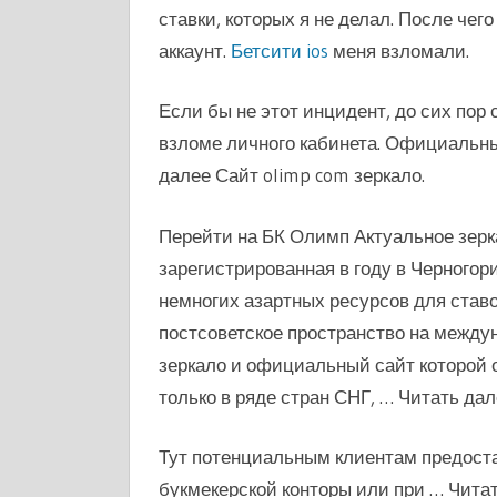
ставки, которых я не делал. После че
аккаунт.
Бетсити ios
меня взломали.
Если бы не этот инцидент, до сих пор
взломе личного кабинета. Официальны
далее Сайт olimp com зеркало.
Перейти на БК Олимп Актуальное зерк
зарегистрированная в году в Черногор
немногих азартных ресурсов для став
постсоветское пространство на между
зеркало и официальный сайт которой 
только в ряде стран СНГ, … Читать да
Тут потенциальным клиентам предоста
букмекерской конторы или при … Читат