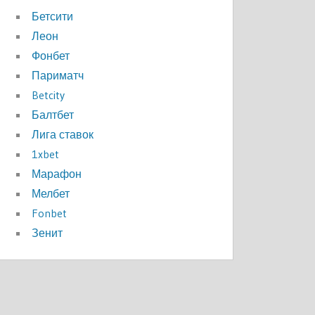
Бетсити
Леон
Фонбет
Париматч
Betcity
Балтбет
Лига ставок
1xbet
Марафон
Мелбет
Fonbet
Зенит