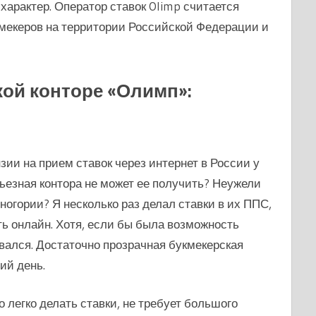
арактер. Оператор ставок Olimp считается
мекеров на территории Российской Федерации и
кой конторе «Олимп»:
ии на прием ставок через интернет в России у
ьезная контора не может ее получить? Неужели
рногории? Я несколько раз делал ставки в их ППС,
ть онлайн. Хотя, если бы была возможность
евался. Достаточно прозрачная букмекерская
ий день.
 легко делать ставки, не требует большого