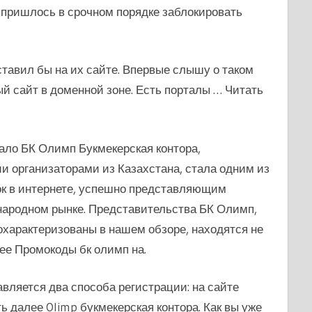
го пришлось в срочном порядке заблокировать
 ставил бы на их сайте. Впервые слышу о таком
й сайт в доменной зоне. Есть порталы … Читать
ало БК Олимп Букмекерская контора,
ии организаторами из Казахстана, стала одним из
ок в интернете, успешно представляющим
народном рынке. Представительства БК Олимп,
охарактеризованы в нашем обзоре, находятся не
лее Промокоды бк олимп на.
вляется два способа регистрации: на сайте
ь далее Olimp букмекерская контора. Как вы уже