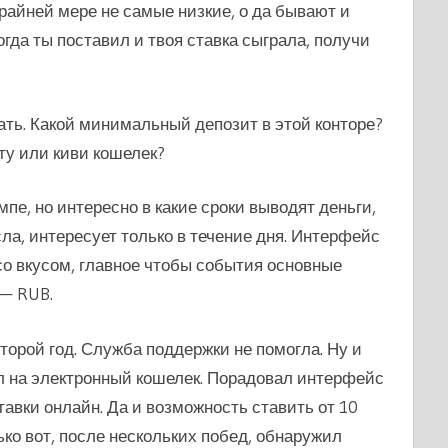
райней мере не самые низкие, о да бывают и
гда ты поставил и твоя ставка сыграла, получи
ать. Какой минимальный депозит в этой конторе?
ту или киви кошелек?
е, но интересно в какие сроки выводят деньги,
ла, интересует только в течение дня. Интерфейс
 со вкусом, главное чтобы события основные
 — RUB.
торой год. Служба поддержки не помогла. Ну и
ил на электронный кошелек. Порадовал интерфейс
тавки онлайн. Да и возможность ставить от 10
ько вот, после нескольких побед, обнаружил