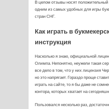
В целом отзывы носят положительный х
одним из самых удобных для игры бук
стран СНГ.
Как играть в букмекерс
инструкция
Насколько я знаю, официальной лиценз
Олимпа. Непонятно, неужели такая сер
все дело в том, что у них лицензия Че
но это напрягает. Гораздо проще стави
играть на сайте, то я бы даже не сомн
контора, которых хватает на сегодняшн
Пользовался несколько раз, достаточно