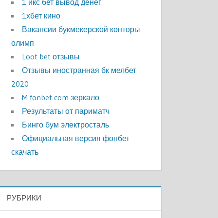
1 икс бет вывод денег
1хбет кино
Вакансии букмекерской конторы
олимп
Loot bet отзывы
Отзывы иностранная бк мелбет
2020
M fonbet com зеркало
Результаты от париматч
Бинго бум электросталь
Официальная версия фонбет
скачать
РУБРИКИ