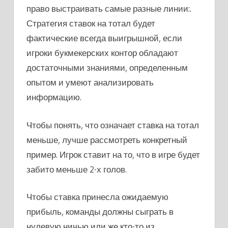
право выстраивать самые разные линии:.
Стратегия ставок на тотал будет
фактические всегда выигрышной, если
игроки букмекерских контор обладают
достаточными знаниями, определенным
опытом и умеют анализировать
информацию.
Чтобы понять, что означает ставка на тотал
меньше, лучше рассмотреть конкретный
пример. Игрок ставит на то, что в игре будет
забито меньше 2-х голов.
Чтобы ставка принесла ожидаемую
прибыль, команды должны сыграть в
нулевую ничью или же кто-то из