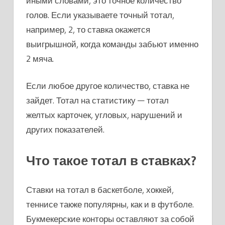
иными словами, это точное количество
голов. Если указываете точный тотал,
например, 2, то ставка окажется
выигрышной, когда команды забьют именно
2 мяча.
Если любое другое количество, ставка не
зайдет. Тотал на статистику — тотал
желтых карточек, угловых, нарушений и
других показателей.
Что такое тотал в ставках?
Ставки на тотал в баскетболе, хоккей,
теннисе также популярны, как и в футболе.
Букмекерские конторы оставляют за собой