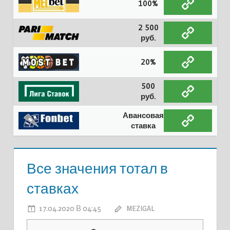
100%
2 500
руб.
20%
500
руб.
Авансовая
ставка
Все значения тотал в
ставках
17.04.2020 В 04:45
MEZIGAL