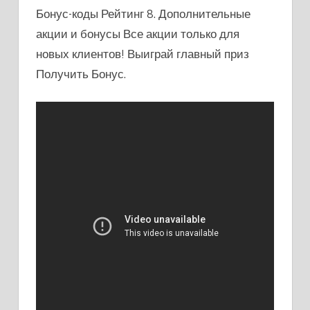
Бонус-коды Рейтинг 8. Дополнительные
акции и бонусы Все акции только для
новых клиентов! Выиграй главный приз
Получить Бонус.