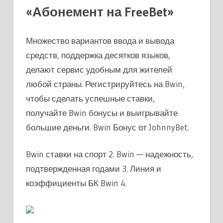
«Абонемент на FreeBet»
Множество вариантов ввода и вывода
средств, поддержка десятков языков,
делают сервис удобным для жителей
любой страны. Регистрируйтесь на Bwin,
чтобы сделать успешные ставки,
получайте Bwin бонусы и выигрывайте
большие деньги. Bwin Бонус от JohnnyBet.
Bwin ставки на спорт 2. Bwin — надежность,
подтвержденная годами 3. Линия и
коэффициенты БК Bwin 4.