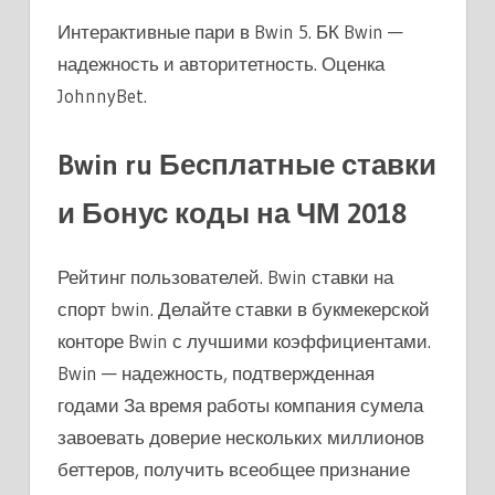
Интерактивные пари в Bwin 5. БК Bwin —
надежность и авторитетность. Оценка
JohnnyBet.
Bwin ru Бесплатные ставки
и Бонус коды на ЧМ 2018
Рейтинг пользователей. Bwin ставки на
спорт bwin. Делайте ставки в букмекерской
конторе Bwin с лучшими коэффициентами.
Bwin — надежность, подтвержденная
годами За время работы компания сумела
завоевать доверие нескольких миллионов
беттеров, получить всеобщее признание