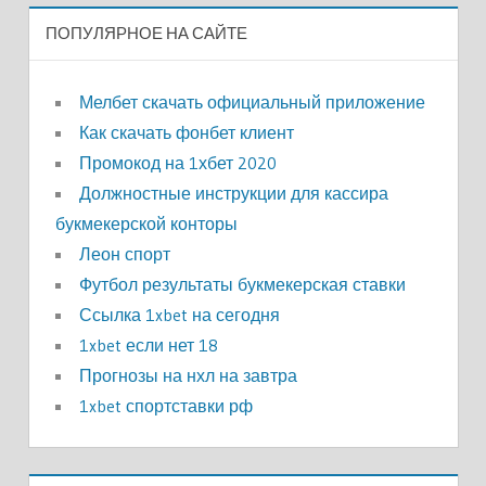
ПОПУЛЯРНОЕ НА САЙТЕ
Мелбет скачать официальный приложение
Как скачать фонбет клиент
Промокод на 1хбет 2020
Должностные инструкции для кассира
букмекерской конторы
Леон спорт
Футбол результаты букмекерская ставки
Ссылка 1xbet на сегодня
1xbet если нет 18
Прогнозы на нхл на завтра
1xbet спортставки рф