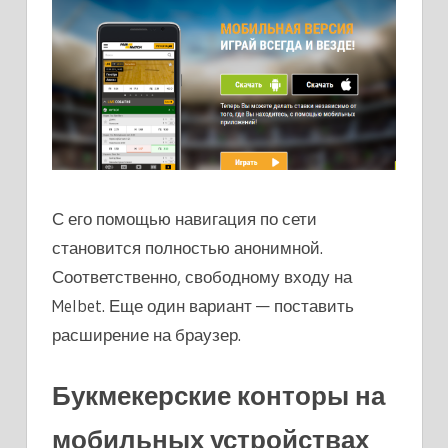
С его помощью навигация по сети
становится полностью анонимной.
Соответственно, свободному входу на
Melbet. Еще один вариант — поставить
расширение на браузер.
Букмекерские конторы на
мобильных устройствах