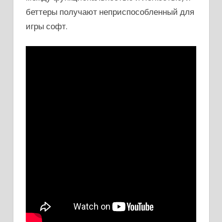
беттеры получают неприспособленный для
игры софт.