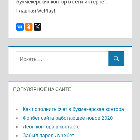
букмекерских контор в сети интернет.
Главная WePlay!
ПОПУЛЯРНОЕ НА САЙТЕ
Как пополнить счет в букмекерская контора
Фонбет сайта работающее новое 2020
Леон контора в контакте
Забыл пароль в 1хбет