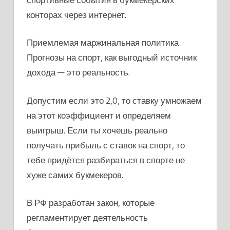
конторах через интернет.
Приемлемая маржинальная политика
Прогнозы на спорт, как выгодный источник
дохода — это реальность.
Допустим если это 2,0, то ставку умножаем
на этот коэффициент и определяем
выигрыш. Если ты хочешь реально
получать прибыль с ставок на спорт, то
тебе придётся разбираться в спорте не
хуже самих букмекеров.
В РФ разработан закон, которые
регламентирует деятельность