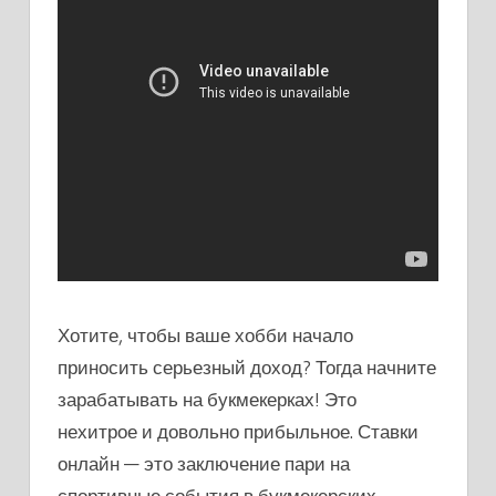
Хотите, чтобы ваше хобби начало
приносить серьезный доход? Тогда начните
зарабатывать на букмекерках! Это
нехитрое и довольно прибыльное. Ставки
онлайн — это заключение пари на
спортивные события в букмекерских