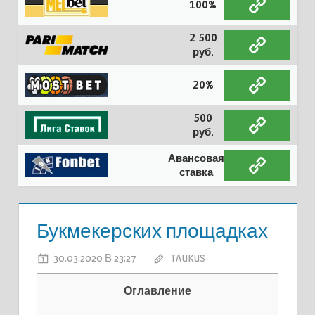
100%
2 500
руб.
20%
500
руб.
Авансовая
ставка
Букмекерских площадках
30.03.2020 В 23:27
TAUKUS
Оглавление