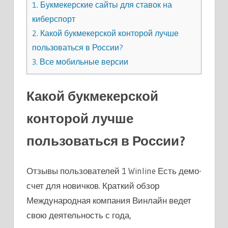
1.
Букмекерские сайты для ставок на
киберспорт
2.
Какой букмекерской конторой лучше
пользоваться в России?
3.
Все мобильные версии
Какой букмекерской
конторой лучше
пользоваться в России?
Отзывы пользователей 1 Winline Есть демо-
счет для новичков. Краткий обзор
Международная компания Винлайн ведет
свою деятельность с года,