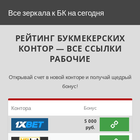
Перейти
Все зеркала к БК на сегодня
к
содержимому
РЕЙТИНГ БУКМЕКЕРСКИХ
КОНТОР — ВСЕ ССЫЛКИ
РАБОЧИЕ
Открывай счет в новой конторе и получай щедрый
бонус!
Контора
Бонус
5 000
руб.