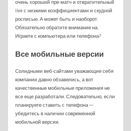
очень хороший пре-матч и отвратительный
live с низкими коэффициентами и скудной
росписью. А может быть и наоборот.
Обязательно обратите внимание на.
Играете с компьютера или телефона?
Все мобильные версии
Солидными веб-сайтами уважающие себя
компании давно обзавелись, а вот
качественные мобильные приложения не
все еще разработали. Следовательно, если
планируете ставить с телефона —
убедитесь в наличии современной
мобильной версии.