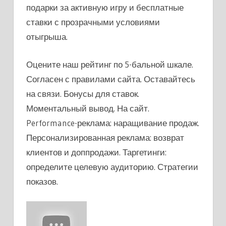
подарки за активную игру и бесплатные
ставки с прозрачными условиями
отыгрыша.
Оцените наш рейтинг по 5-бальной шкале.
Согласен с правилами сайта. Оставайтесь
на связи. Бонусы для ставок.
Моментальный вывод. На сайт.
Performance-реклама: наращивание продаж.
Персонализированная реклама: возврат
клиентов и доппродажи. Таргетинги:
определите целевую аудиторию. Стратегии
показов.