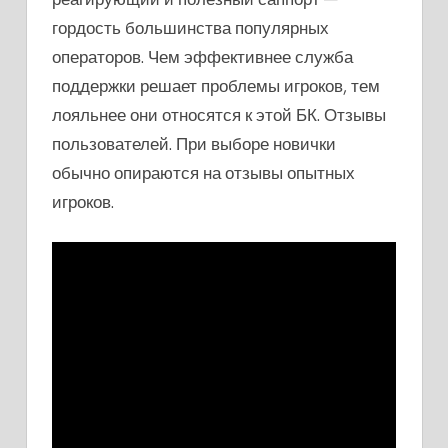
гордость большинства популярных
операторов. Чем эффективнее служба
поддержки решает проблемы игроков, тем
лояльнее они относятся к этой БК. Отзывы
пользователей. При выборе новички
обычно опираются на отзывы опытных
игроков.