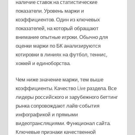
наличие ставок на статистические
показатели. Уровень маржи и
коэффициентов. Один из ключевых
показателей, на который обращают
внимание опытные игроки. Обычно для
оценки маржи по БК анализируются
котировки в линиях на футбол, теннис,
хоккей и единоборства.
Чем ниже значение маржи, тем выше
коэффициенты. Качество Live раздела. Все
лидеры российского и зарубежного беттинг
рынка сопровождают лайв-события
инфографикой и прямыми
видеотрансляциями. Функционал сайта.
Ключевые признаки качественной