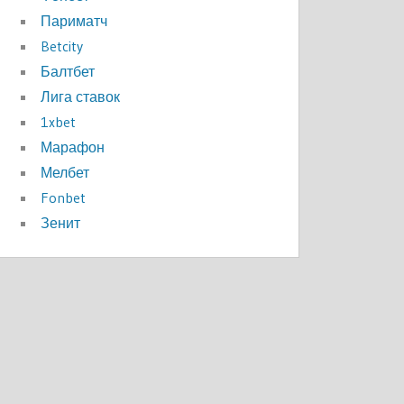
Париматч
Betcity
Балтбет
Лига ставок
1xbet
Марафон
Мелбет
Fonbet
Зенит