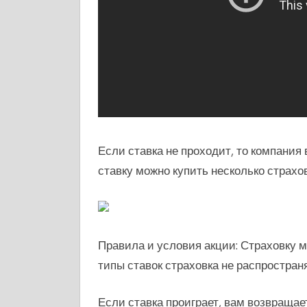
Если ставка не проходит, то компания 
ставку можно купить несколько страхо
Правила и условия акции: Страховку м
типы ставок страховка не распространя
Если ставка проиграет, вам возвращае