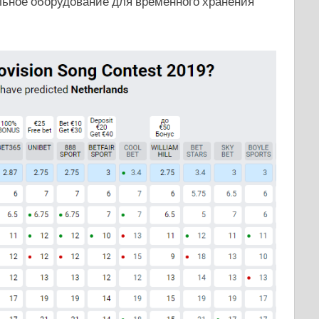
ьное оборудование для временного хранения