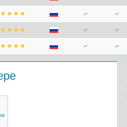
ере
ов