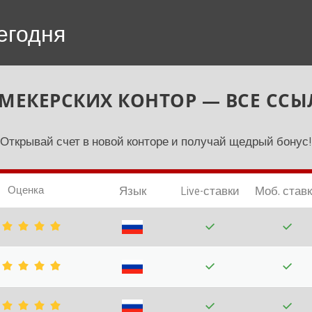
сегодня
КМЕКЕРСКИХ КОНТОР — ВСЕ ССЫ
Открывай счет в новой конторе и получай щедрый бонус!
Язык
Live-ставки
Моб. став
Оценка