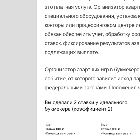
это платная услуга. Организатор азар
специального оборудования, установл
конторы или процессинговом центре и
обязан обеспечить учет, обработку со
ставок, фиксирование результатов аза
подлежащих выплате.
Организатор азартных игр в букмекерс
событие, от которого зависит исход п
федеральными законами. Положения ч