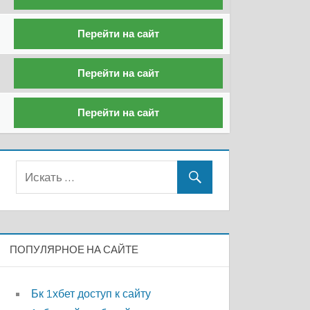
Перейти на сайт
Перейти на сайт
Перейти на сайт
ПОПУЛЯРНОЕ НА САЙТЕ
Бк 1хбет доступ к сайту