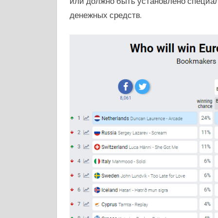
или должно быть установлено специал
денежных средств.