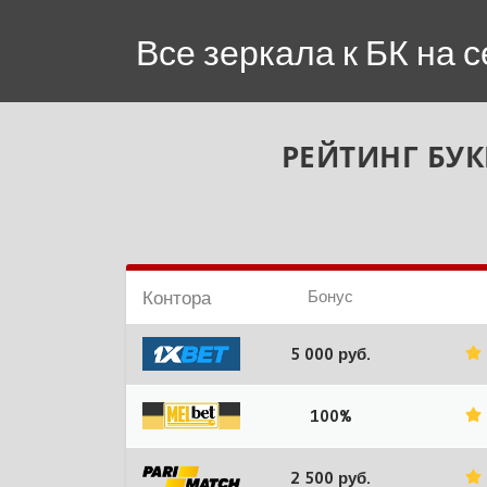
Перейти
Все зеркала к БК на 
к
содержимому
РЕЙТИНГ БУ
Контора
Бонус
5 000 руб.
100%
2 500 руб.