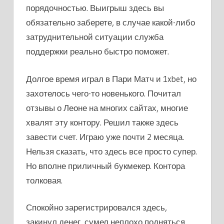
порядочностью. Выигрыш здесь вы
обязательно заберете, в случае какой-либо
затруднительной ситуации служба
поддержки реально быстро поможет.
Долгое время играл в Пари Матч и 1xbet, но
захотелось чего-то новенького. Почитал
отзывы о Леоне на многих сайтах, многие
хвалят эту контору. Решил также здесь
завести счет. Играю уже почти 2 месяца.
Нельзя сказать, что здесь все просто супер.
Но вполне приличный букмекер. Контора
толковая.
Спокойно зарегистрировался здесь,
закинул денег, сумел неплохо подняться.