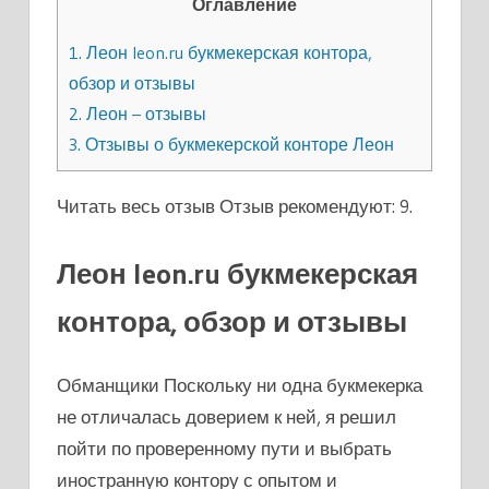
Оглавление
1.
Леон leon.ru букмекерская контора,
обзор и отзывы
2.
Леон – отзывы
3.
Отзывы о букмекерской конторе Леон
Читать весь отзыв Отзыв рекомендуют: 9.
Леон leon.ru букмекерская
контора, обзор и отзывы
Обманщики Поскольку ни одна букмекерка
не отличалась доверием к ней, я решил
пойти по проверенному пути и выбрать
иностранную контору с опытом и