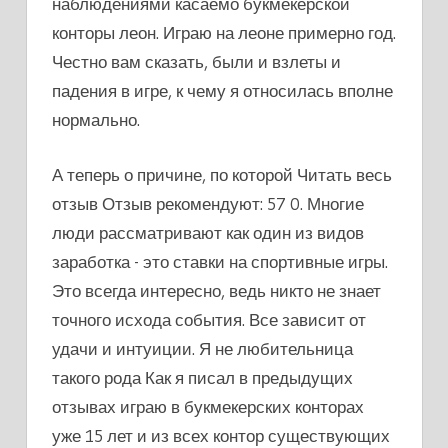
наблюдениями касаемо букмекерской
конторы леон. Играю на леоне примерно год.
Честно вам сказать, были и взлеты и
падения в игре, к чему я относилась вполне
нормально.
А теперь о причине, по которой Читать весь
отзыв Отзыв рекомендуют: 57 0. Многие
люди рассматривают как один из видов
заработка - это ставки на спортивные игры.
Это всегда интересно, ведь никто не знает
точного исхода события. Все зависит от
удачи и интуиции. Я не любительница
такого рода Как я писал в предыдущих
отзывах играю в букмекерских конторах
уже 15 лет и из всех контор существующих