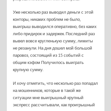
Уже несколько раз выводил деньги с этой
конторы, никаких проблем не было,
выигрыш выводился оперативно, без каких
либо придирок и задержек. Последний раз
вывел вовсе кругленькую сумму, лимиты
не резанули. На дня дошел мой большой
паровоз, состоящий из 15 событий с
общим кэфом Получилось выиграть
крупную сумму.
И хочу отметить, что несколько раз попадал
на мошенников, которые в такой же
ситуации мне выигрышный крупный
экспресс рассчитывали, как проигрышный