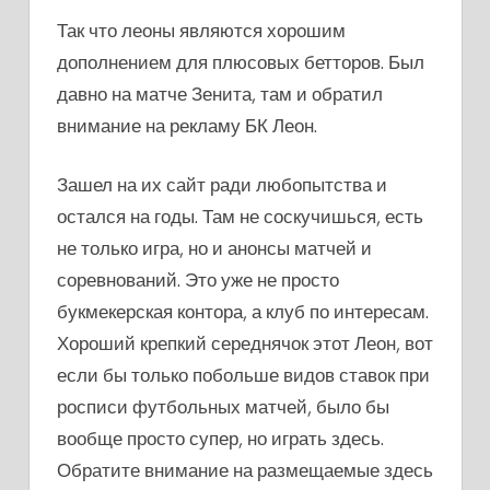
Так что леоны являются хорошим
дополнением для плюсовых бетторов. Был
давно на матче Зенита, там и обратил
внимание на рекламу БК Леон.
Зашел на их сайт ради любопытства и
остался на годы. Там не соскучишься, есть
не только игра, но и анонсы матчей и
соревнований. Это уже не просто
букмекерская контора, а клуб по интересам.
Хороший крепкий середнячок этот Леон, вот
если бы только побольше видов ставок при
росписи футбольных матчей, было бы
вообще просто супер, но играть здесь.
Обратите внимание на размещаемые здесь