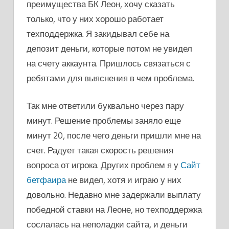
преимущества БК Леон, хочу сказать
только, что у них хорошо работает
техподдержка. Я закидывал себе на
депозит деньги, которые потом не увидел
на счету аккаунта. Пришлось связаться с
ребятами для выяснения в чем проблема.
Так мне ответили буквально через пару
минут. Решение проблемы заняло еще
минут 20, после чего деньги пришли мне на
счет. Радует такая скорость решения
вопроса от игрока. Других проблем я у
Сайт
бетфаира
не видел, хотя и играю у них
довольно. Недавно мне задержали выплату
победной ставки на Леоне, но техподдержка
сослалась на неполадки сайта, и деньги