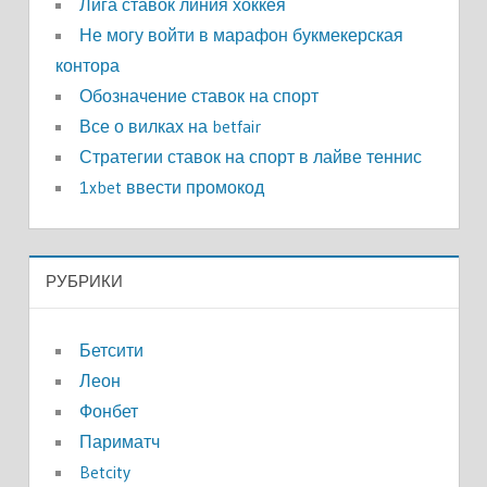
Лига ставок линия хоккея
Не могу войти в марафон букмекерская
контора
Обозначение ставок на спорт
Все о вилках на betfair
Стратегии ставок на спорт в лайве теннис
1xbet ввести промокод
РУБРИКИ
Бетсити
Леон
Фонбет
Париматч
Betcity