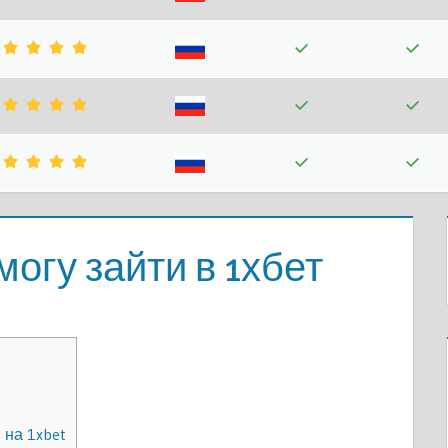
огу зайти в 1хбет
 на 1xbet