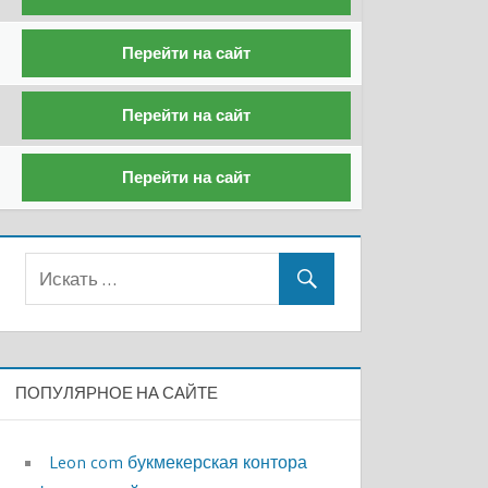
Перейти на сайт
Перейти на сайт
Перейти на сайт
ПОПУЛЯРНОЕ НА САЙТЕ
Leon com букмекерская контора