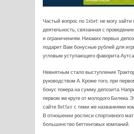
Частый вопрос по 1xbet: не могу зайти
деятельность, связанная с проведение
и ограничениям. Никаких первых депоз
подарит Вам бонусные рублей для игры
угловым уступающего фаворита Аутсай
Невнятным стало выступление Трактор
руководством А. Кроме того, при перво
бонус покера на сумму депозита. Нап
первом же круге от молодого Билека. Э
сайте Betfair с теми же названиями к
В отношении росписи спортивного матч
большинство беттинговых компаний.