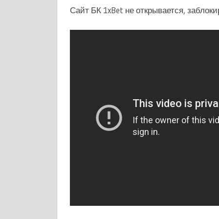
Сайт БК 1xBet не открывается, заблоки