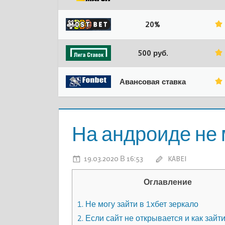
20%
500 руб.
Авансовая ставка
На андроиде не м
19.03.2020 В 16:53
KABEI
Оглавление
1.
Не могу зайти в 1хбет зеркало
2.
Если сайт не открывается и как зайти