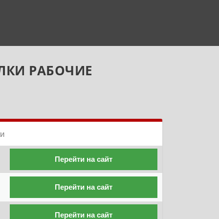
ЛКИ РАБОЧИЕ
ки
Перейти на сайт
Перейти на сайт
Перейти на сайт