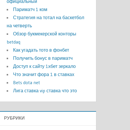
официальный
Париматч 1 ком
Стратегия на тотал на баскетбол
на четверть
Обзор букмекерской конторы
betdaq
Как угадать тото в фонбет
Получить бонус в париматч
Доступ к сайту 1хбет зеркало
Что значит фора 1 в ставках
Bets dota net
Лига ставка vip ставка что это
РУБРИКИ