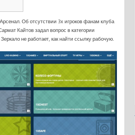
Арсенал. Об отсутствии 3х игроков фанам клуба
армат Кайтов задал вопрос в категории
 Зеркало не работает, как найти ссылку рабочую.