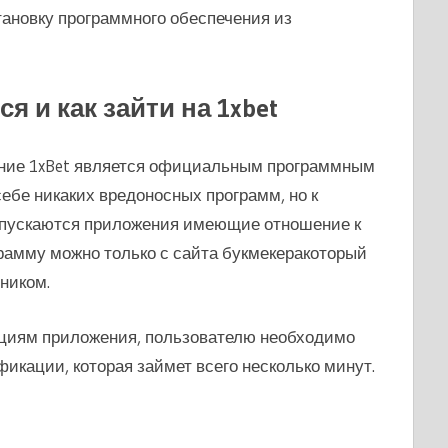
ановку программного обеспечения из
я и как зайти на 1xbet
жение 1xBet является официальным программным
себе никаких вредоносных программ, но к
допускаются приложения имеющие отношение к
грамму можно только с сайта букмекеракоторый
ником.
кциям приложения, пользователю необходимо
икации, которая займет всего несколько минут.