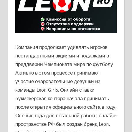
Компания продолжает удивлять игроков
нестандартными акциями и подарками в
преддверии Чемпионата мира по футболу
Активно в этом процессе принимают
участие очаровательные девушки из
команды Leon Girls. Онлайн-ставки
букмекерская контора начала принимать
после открытия официального сайта в году.
Осенью года для легальной работы онлайн-
пространстве РФ был создан бренд Leon.