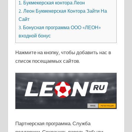
1.
Букмекерская контора Леон
2.
Леон Букмекерская Контора Зайти На
Сайт
3.
Бонусная программа ООО «ЛЕОН»
входной бонус
Нажмите на кнопку, чтобы добавить нас в
список посещаемых сайтов.
Партнерская программа. Служба
поддержки. Сохранить пароль Забыли