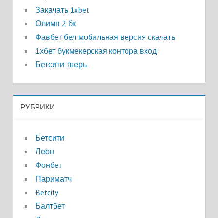
Закачать 1xbet
Олимп 2 бк
Фавбет бел мобильная версия скачать
1хбет букмекерская контора вход
Бетсити тверь
РУБРИКИ
Бетсити
Леон
Фонбет
Париматч
Betcity
Балтбет