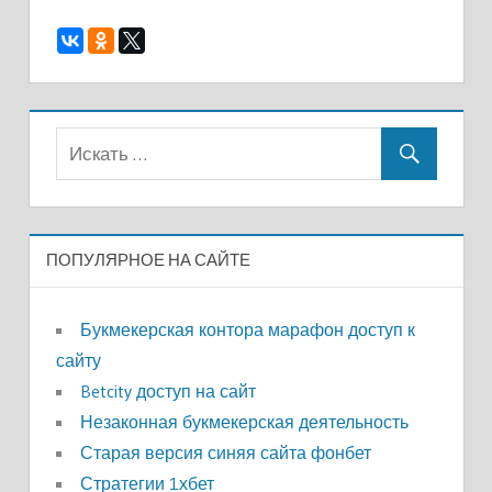
ПОПУЛЯРНОЕ НА САЙТЕ
Букмекерская контора марафон доступ к
сайту
Betcity доступ на сайт
Незаконная букмекерская деятельность
Старая версия синяя сайта фонбет
Стратегии 1хбет