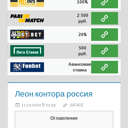
100%
2 500
руб.
20%
500
руб.
Авансовая
ставка
Леон контора россия
11.03.2020 В 02:59
JUCAGE
Оглавление