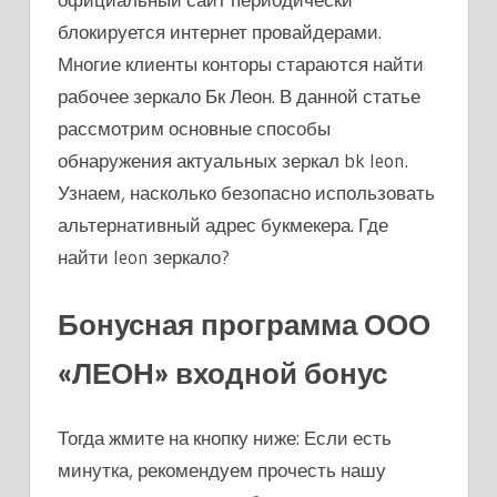
блокируется интернет провайдерами.
Многие клиенты конторы стараются найти
рабочее зеркало Бк Леон. В данной статье
рассмотрим основные способы
обнаружения актуальных зеркал bk leon.
Узнаем, насколько безопасно использовать
альтернативный адрес букмекера. Где
найти leon зеркало?
Бонусная программа ООО
«ЛЕОН» входной бонус
Тогда жмите на кнопку ниже: Если есть
минутка, рекомендуем прочесть нашу