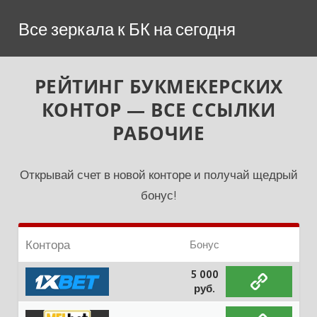
Перейти
Все зеркала к БК на сегодня
к
содержимому
РЕЙТИНГ БУКМЕКЕРСКИХ
КОНТОР — ВСЕ ССЫЛКИ
РАБОЧИЕ
Открывай счет в новой конторе и получай щедрый
бонус!
Контора
Бонус
5 000
руб.