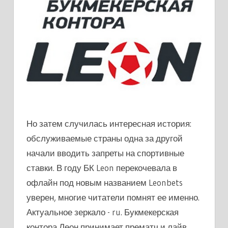
Но затем случилась интересная история:
обслуживаемые страны одна за другой
начали вводить запреты на спортивные
ставки. В году БК Leon перекочевала в
офлайн под новым названием Leonbets
уверен, многие читатели помнят ее именно.
Актуальное зеркало - ru. Букмекерская
контора Леон принимает прематч и лайв