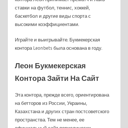
ставки на футбол, теннис, хоккей,
баскетбол и другие виды спорта с
высокими коэффициентами.
Играйте и выигрывайте. Букмекерская
контора Leonbets была основана в году.
Леон Букмекерская
Контора Зайти На Сайт
Эта контора, прежде всего, ориентирована
на бетторов из России, Украины,
Казахстана и других стран постсоветского
пространства. Тем не менее, ее
официальный сайт периодически