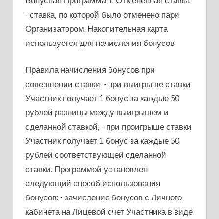
Бонусная Программа 1. Отмененная ставка
- ставка, по которой было отменено пари
Организатором. Накопительная карта
используется для начисления бонусов.
Правила начисления бонусов при
совершении ставки: - при выигрыше ставки
Участник получает 1 бонус за каждые 50
рублей разницы между выигрышем и
сделанной ставкой; - при проигрыше ставки
Участник получает 1 бонус за каждые 50
рублей соответствующей сделанной
ставки. Программой установлен
следующий способ использования
бонусов: - зачисление бонусов с Личного
кабинета на Лицевой счет Участника в виде