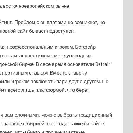
а восточноевропейском рынке.
тинг:. Проблем с выплатами не возникнет, но
сновной сайт бывает недоступен.
ная профессиональным игроком. Бетфейр
ество самых престижных международных
онской бирже. В свое время основатели Betfair
спортивным ставкам. Вместо ставок у
или игрокам заключать пари друг с другом. По
жит всего лишь платформой, что берет
я вам сложными, можно выбрать традиционный
 наравне с биржей, но с года. Также на сайте
покер, игры бинго и прочие азартные