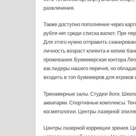
развлечения.
Также доступно пополнение через карты
рубля нет среди списка валют. При п
Для этого нужно отправить сканирова
личность возраст клиента и копию ба
проживания. Букмекерская контора Лео
как лидеры нашего перечня, но облада
входить в топ букмекеров для игроков 
Тренажерные залы. Студии йоги. Школ
аквапарки. Спортивные комплексы. Те
косметологии. Центры лазерной эпиля
Центры лазерной коррекции зрения. Ц