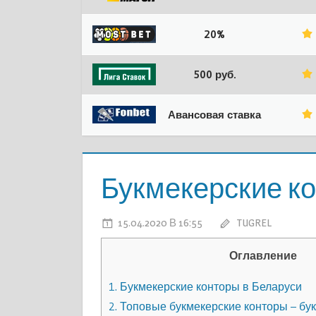
20%
500 руб.
Авансовая ставка
Букмекерские к
15.04.2020 В 16:55
TUGREL
Оглавление
1.
Букмекерские конторы в Беларуси
2.
Топовые букмекерские конторы – бу