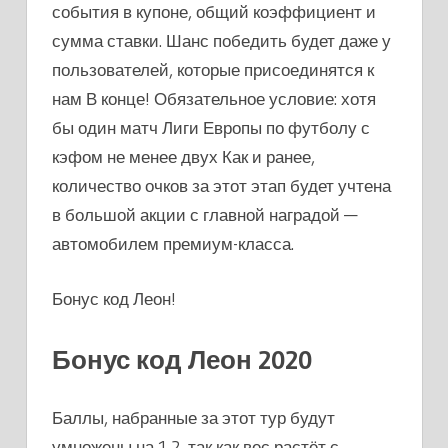
события в купоне, общий коэффициент и
сумма ставки. Шанс победить будет даже у
пользователей, которые присоединятся к
нам В конце! Обязательное условие: хотя
бы один матч Лиги Европы по футболу с
кэфом не менее двух Как и ранее,
количество очков за этот этап будет учтена
в большой акции с главной наградой —
автомобилем премиум-класса.
Бонус код Леон!
Бонус код Леон 2020
Баллы, набранные за этот тур будут
умножены на 1,2, так как вес растёт с