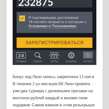
Бонус код Леон запись закреплена 13 ноя в
В течение 2-ух месяцев БК Леон провела
уже два турнира с денежными призами на
миллион рублей каждый и множеством
подарков. Самое важное в этом розыгрыше: