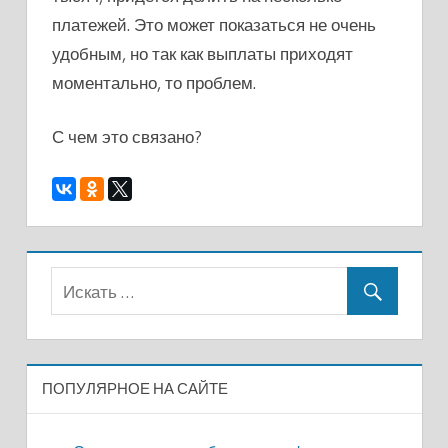
платежей. Это может показаться не очень
удобным, но так как выплаты приходят
моментально, то проблем.
С чем это связано?
ПОПУЛЯРНОЕ НА САЙТЕ