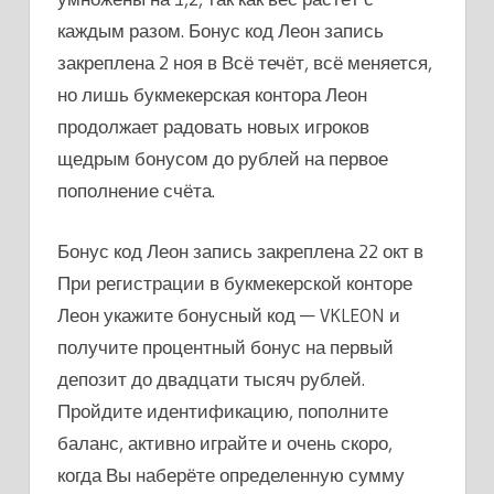
каждым разом. Бонус код Леон запись
закреплена 2 ноя в Всё течёт, всё меняется,
но лишь букмекерская контора Леон
продолжает радовать новых игроков
щедрым бонусом до рублей на первое
пополнение счёта.
Бонус код Леон запись закреплена 22 окт в
При регистрации в букмекерской конторе
Леон укажите бонусный код — VKLEON и
получите процентный бонус на первый
депозит до двадцати тысяч рублей.
Пройдите идентификацию, пополните
баланс, активно играйте и очень скоро,
когда Вы наберёте определенную сумму