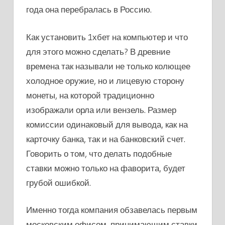
года она перебралась в Россию.
Как установить 1хбет на компьютер и что
для этого можно сделать? В древние
времена так называли не только колющее
холодное оружие, но и лицевую сторону
монеты, на которой традиционно
изображали орла или вензель. Размер
комиссии одинаковый для вывода, как на
карточку банка, так и на банковский счет.
Говорить о том, что делать подобные
ставки можно только на фаворита, будет
грубой ошибкой.
Именно тогда компания обзавелась первым
московским офисом, принимающим ставки.