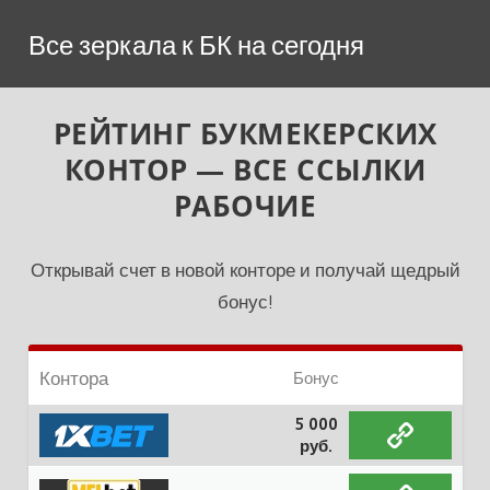
Перейти
Все зеркала к БК на сегодня
к
содержимому
РЕЙТИНГ БУКМЕКЕРСКИХ
КОНТОР — ВСЕ ССЫЛКИ
РАБОЧИЕ
Открывай счет в новой конторе и получай щедрый
бонус!
Контора
Бонус
5 000
руб.