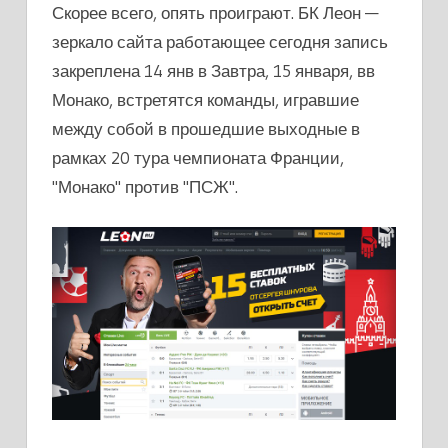
Скорее всего, опять проиграют. БК Леон —
зеркало сайта работающее сегодня запись
закреплена 14 янв в Завтра, 15 января, вв
Монако, встретятся команды, игравшие
между собой в прошедшие выходные в
рамках 20 тура чемпионата Франции,
"Монако" против "ПСЖ".