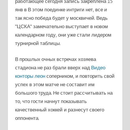
работающее сегодня запись закреплена 15
янв в В этом поединке интриги нет, все и
так ясно победа будет у москвичей. Ведь
"ЦСКА" замечательно выступает в новом
календарном году, они уже стали лидером
турнирной таблицы.
В прошлых очных встречах хозяева
стадиона не раз брали вверх над
Видео
конторы леон
соперником, и повторить свой
успех в этом матче не составит им
большого труда. Не стоит рассчитывать на
то, что гости начнут показывать
качественный хоккей и разнесут своего
оппонента.