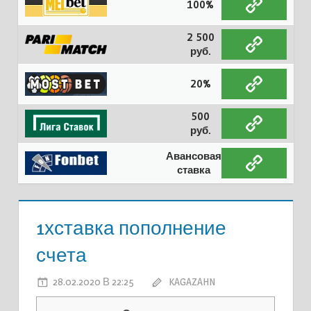
100%
2 500
руб.
20%
500
руб.
Авансовая
ставка
1хставка пополнение
счета
28.02.2020 В 22:25
KAGAZAHN