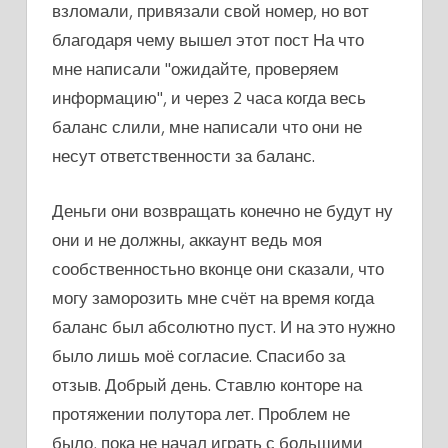
взломали, привязали свой номер, но вот
благодаря чему вышел этот пост На что
мне написали "ожидайте, проверяем
информацию", и через 2 часа когда весь
баланс слили, мне написали что они не
несут ответственности за баланс.
Деньги они возвращать конечно не будут ну
они и не должны, аккаунт ведь моя
сообственностьно вконце они сказали, что
могу заморозить мне счёт на время когда
баланс был абсолютно пуст. И на это нужно
было лишь моё согласие. Спасибо за
отзыв. Добрый день. Ставлю конторе на
протяжении полутора лет. Проблем не
было, пока не начал играть с большими