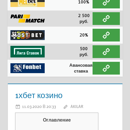
100%
2 500
руб.
20%
500
руб.
Авансовая
ставка
1хбет козино
11.03.2020 В 20:33
AKILAR
Оглавление