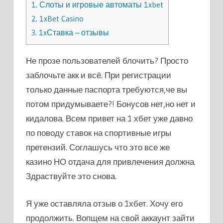
1.
Слоты и игровые автоматы 1xbet
2.
1xBet Casino
3.
1xСтавка – отзывы
Не прозе пользователей блочить? Просто
заблочьте акк и всё. При регистрации
только данные паспорта требуются,че вы
потом придумываете?! Бонусов нет,но нет и
кидалова. Всем привет на 1 хбет уже давно
по поводу ставок на спортивные игры
претензий. Соглашусь что это все же
казино НО отдача для привлечения должна.
Здраствуйте это снова.
Я уже оставляла отзыв о 1хбет. Хочу его
продолжить. Вопщем на свой аккаунт зайти