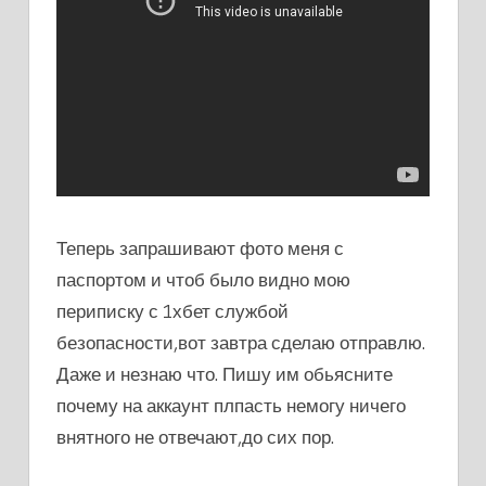
Теперь запрашивают фото меня с
паспортом и чтоб было видно мою
периписку с 1хбет службой
безопасности,вот завтра сделаю отправлю.
Даже и незнаю что. Пишу им обьясните
почему на аккаунт плпасть немогу ничего
внятного не отвечают,до сих пор.