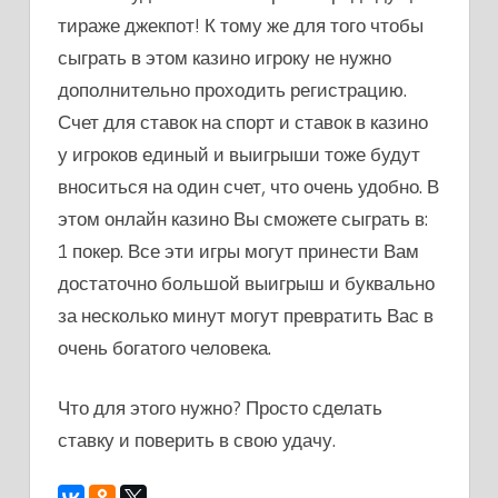
тираже джекпот! К тому же для того чтобы
сыграть в этом казино игроку не нужно
дополнительно проходить регистрацию.
Счет для ставок на спорт и ставок в казино
у игроков единый и выигрыши тоже будут
вноситься на один счет, что очень удобно. В
этом онлайн казино Вы сможете сыграть в:
1 покер. Все эти игры могут принести Вам
достаточно большой выигрыш и буквально
за несколько минут могут превратить Вас в
очень богатого человека.
Что для этого нужно? Просто сделать
ставку и поверить в свою удачу.