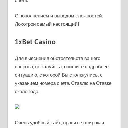
счета.
С пополнением и выводом сложностей.
Лохотрон самый настоящий!
1xBet Casino
Для выяснения обстоятельств вашего
вопроса, пожалуйста, опишите подробнее
ситуацию, с которой Вы столкнулись, с
указанием номера счета. Ставлю на Ставке
около года.
Очень удобный сайт, нравится широкая