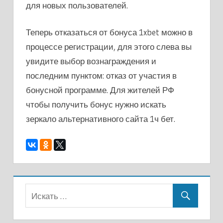
для новых пользователей.
Теперь отказаться от бонуса 1xbet можно в
процессе регистрации, для этого слева вы
увидите выбор вознаграждения и
последним пунктом: отказ от участия в
бонусной программе. Для жителей РФ
чтобы получить бонус нужно искать
зеркало альтернативного сайта 1ч бет.