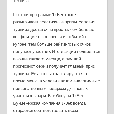
техника.
По этой программе 1хБет также
разыгрывает престижные призы. Условия
турнира достаточно просты: чем больше
коэффициент экспресса и событий в
купоне, тем больше рейтинговых очков
получает участник. Итоги акции подводятся
в конце каждого месяца, а лучший
прогнозист серии получает главный приз
турнира. Ее анонсы транслируются в
промо-меню, а условия акции аналогичны с
приветственным подарком для новых
участников пари. Все бонусы 1хБет.
Букмекерская компания 1xBet всегда
старается соответствовать всем