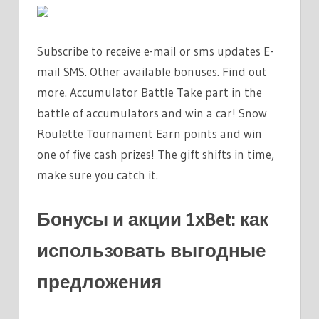
Subscribe to receive e-mail or sms updates E-
mail SMS. Other available bonuses. Find out
more. Accumulator Battle Take part in the
battle of accumulators and win a car! Snow
Roulette Tournament Earn points and win
one of five cash prizes! The gift shifts in time,
make sure you catch it.
Бонусы и акции 1хBet: как
использовать выгодные
предложения