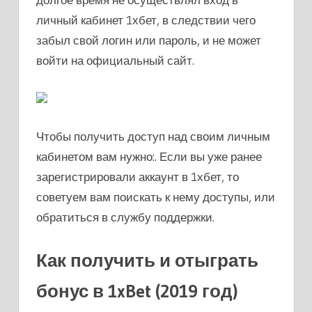
личный кабинет 1хбет, в следствии чего
забыл свой логин или пароль, и не может
войти на официальный сайт.
Чтобы получить доступ над своим личным
кабинетом вам нужно:. Если вы уже ранее
зарегистрировали аккаунт в 1хбет, то
советуем вам поискать к нему доступы, или
обратиться в службу поддержки.
Как получить и отыграть
бонус в 1xBet (2019 год)