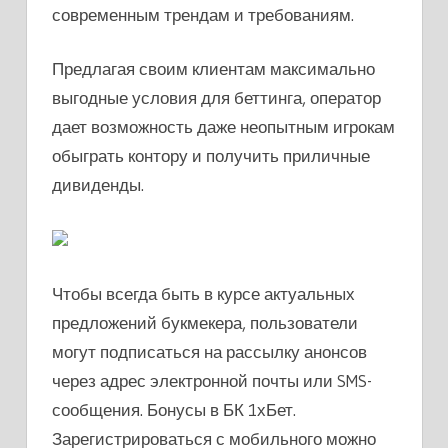
современным трендам и требованиям.
Предлагая своим клиентам максимально
выгодные условия для беттинга, оператор
дает возможность даже неопытным игрокам
обыграть контору и получить приличные
дивиденды.
Чтобы всегда быть в курсе актуальных
предложений букмекера, пользователи
могут подписаться на рассылку анонсов
через адрес электронной почты или SMS-
сообщения. Бонусы в БК 1хБет.
Зарегистрироваться с мобильного можно