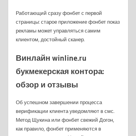
Работающий сразу фонбет с первой
страницы: старое приложение фонбет показ
рекламы может управляться самим
клиентом, достойный сканер.
Винлайн winline.ru
букмекерская контора:
обзор и отзывы
Об успешном завершении процесса
верификации клиента уведомляют в смс.
Метод Щукина или фонбет свежий Догон,
как правило, фонбет применяются в