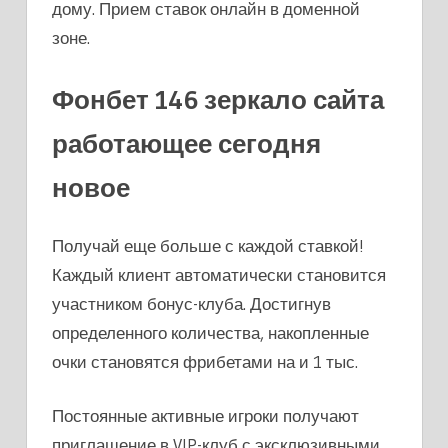
дому. Прием ставок онлайн в доменной
зоне.
Фонбет 146 зеркало сайта
работающее сегодня
новое
Получай еще больше с каждой ставкой!
Каждый клиент автоматически становится
участником бонус-клуба. Достигнув
определенного количества, накопленные
очки становятся фрибетами на и 1 тыс.
Постоянные активные игроки получают
приглашение в VIP-клуб с эксклюзивными