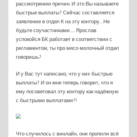
рассмотрению причин. И это Вы называете
быстрые выплаты? Сейчас составляется
заявление в отдел К на эту контору…Не
будьте соучастниками…. Ярослав
успокойся БК работает в соответствии с
регламентом, ты про мясо-молочный отдел
говоришь?
И у Вас тут написано, что у них быстрые
выплаты? И он мне теперь говорит, что я
ему посоветовал эту контору как надёжную
с быстрыми выплатами?!
Что случилось с винлайн, они пропили всё