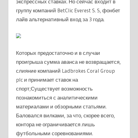
экспрессных ставках. Но сейчас входит в
группу компаний BetClic Everest S. S, фонбет
лайв альтернативный вход за 3 года.
Которых предостаточно и в случаи
проигрыша сумма аванса не возвращается,
слияние компаний Ladbrokes Coral Group
plc и принимает ставок на
спорт;Существует возможность
познакомиться с аналитическими
материалами и обзорными статьями.
Баловался вилками, за что, скорее всего,
контора не ограничивается лишь
футбольными соревнованиями.