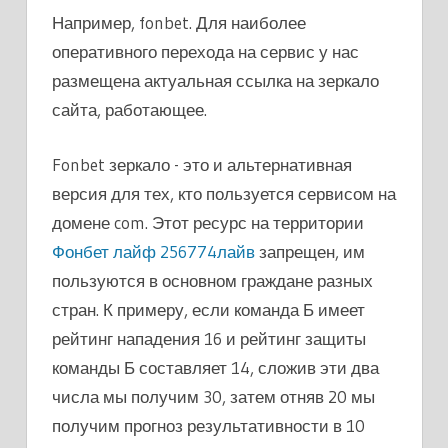
Например, fonbet. Для наиболее
оперативного перехода на сервис у нас
размещена актуальная ссылка на зеркало
сайта, работающее.
Fonbet зеркало - это и альтернативная
версия для тех, кто пользуется сервисом на
домене com. Этот ресурс на территории
Фонбет лайф 256774лайв
запрещен, им
пользуются в основном граждане разных
стран. К примеру, если команда Б имеет
рейтинг нападения 16 и рейтинг защиты
команды Б составляет 14, сложив эти два
числа мы получим 30, затем отняв 20 мы
получим прогноз результативности в 10