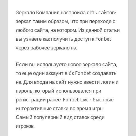
Зеркало Компания настроила сеть сайтов-
зеркал таким образом, что при переходе с
любого сайта, на котором. Из данной статьи
вы узнаете как получить доступ к Fonbet
через рабочее зеркало на.
Если вы используете новое зеркало сайта,
то еще один аккаунт в бк Fonbet создавать
не. Для входа на сайт нужно ввести логин и
пароль, который использовался при
регистрации ранее. Fonbet Live - быстрые
интерактивные ставки во время игры.
Самый популярный вид ставок среди
игроков.