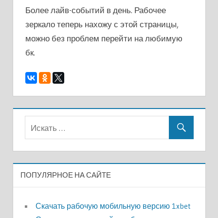
Более лайв-событий в день. Рабочее
зеркало теперь нахожу с этой страницы,
можно без проблем перейти на любимую
бк.
ПОПУЛЯРНОЕ НА САЙТЕ
Скачать рабочую мобильную версию 1xbet