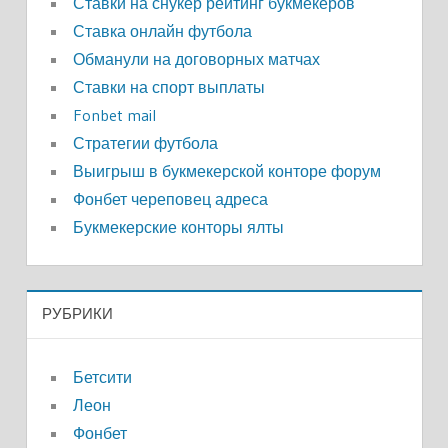
Ставки на снукер рейтинг букмекеров
Ставка онлайн футбола
Обманули на договорных матчах
Ставки на спорт выплаты
Fonbet mail
Стратегии футбола
Выигрыш в букмекерской конторе форум
Фонбет череповец адреса
Букмекерские конторы ялты
РУБРИКИ
Бетсити
Леон
Фонбет