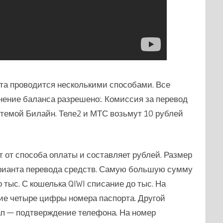
та проводится несколькими способами. Все
нение баланса разрешено:. Комиссия за перевод
стемой Билайн. Теле2 и МТС возьмут 10 рублей
 от способа оплаты и составляет рублей. Размер
арианта перевода средств. Самую большую сумму
 тыс. С кошелька QIWI списание до тыс. На
е четыре цифры номера паспорта. Другой
п — подтверждение телефона. На номер