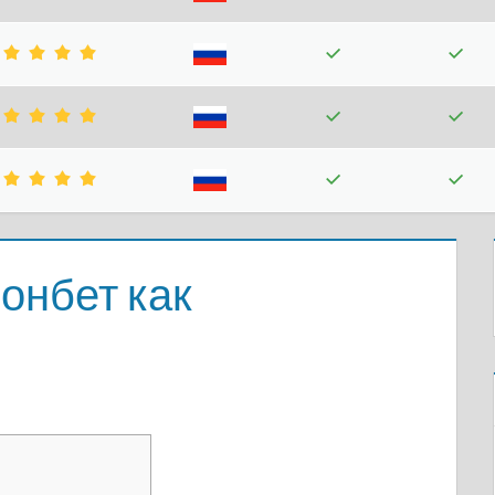
онбет как