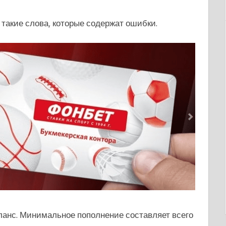
 такие слова, которые содержат ошибки.
аланс. Минимальное пополнение составляет всего