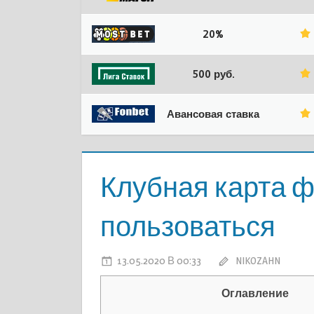
20%
500 руб.
Авансовая ставка
Клубная карта ф
пользоваться
13.05.2020 В 00:33
NIKOZAHN
Оглавление