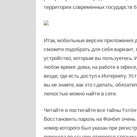
территории современных государств 
Итак, мобильные версии приложения д
сможете подобрать для себя вариант,
устройство, которым вы пользуетесь. 
любое время: дома, на работе в офисе,
везде, где есть доступ к Интернету. У
вы не знаете, как это сделать, обязате
легкостью можно найти в сети.
Читайте и постигайте все тайны Fonbe
Восстановить пароль на Фонбет очень л
номер которого был указан при регист
перехода по ссылке откроется страниц