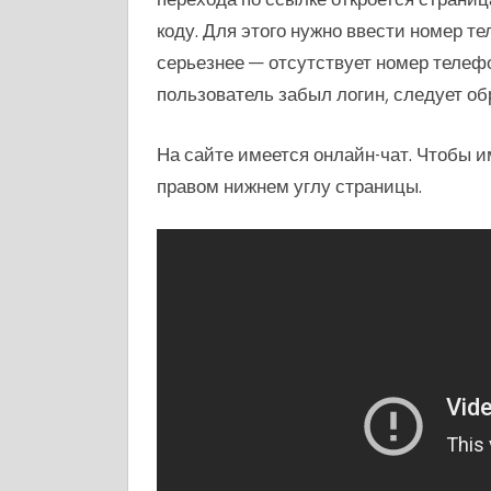
коду. Для этого нужно ввести номер т
серьезнее — отсутствует номер телефо
пользователь забыл логин, следует об
На сайте имеется онлайн-чат. Чтобы и
правом нижнем углу страницы.