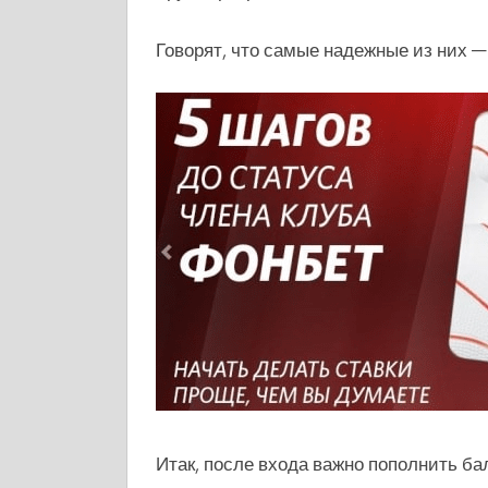
Говорят, что самые надежные из них —
Итак, после входа важно пополнить б