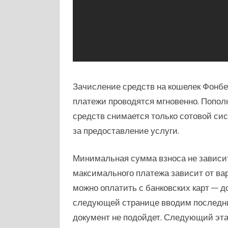
Зачисление средств на кошелек Фонбе
платежи проводятся мгновенно. Попол
средств снимается только сотовой си
за предоставление услуги.
Минимальная сумма взноса не зависит
максимального платежа зависит от в
можно оплатить с банковских карт — до
следующей странице вводим последни
документ не подойдет. Следующий эта