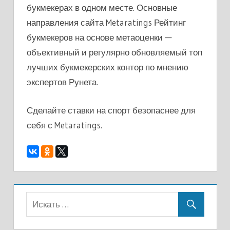
букмекерах в одном месте. Основные
направления сайта Metaratings Рейтинг
букмекеров на основе метаоценки —
объективный и регулярно обновляемый топ
лучших букмекерских контор по мнению
экспертов Рунета.
Сделайте ставки на спорт безопаснее для
себя с Metaratings.