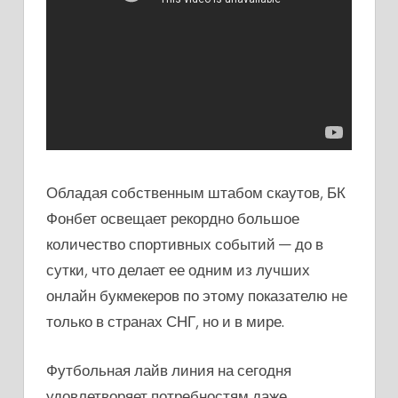
Обладая собственным штабом скаутов, БК
Фонбет освещает рекордно большое
количество спортивных событий — до в
сутки, что делает ее одним из лучших
онлайн букмекеров по этому показателю не
только в странах СНГ, но и в мире.
Футбольная лайв линия на сегодня
удовлетворяет потребностям даже