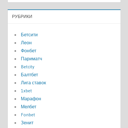
РУБРИКИ
Бетсити
Леон
Фонбет
Париматч
Betcity
Балтбет
Лига ставок
1xbet
Марафон
Мелбет
Fonbet
Зенит