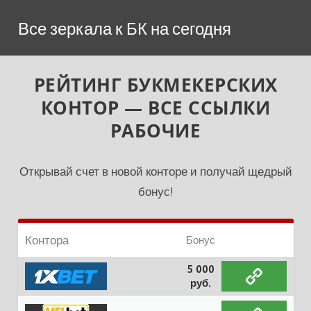
Перейти
Все зеркала к БК на сегодня
к
содержимому
РЕЙТИНГ БУКМЕКЕРСКИХ
КОНТОР — ВСЕ ССЫЛКИ
РАБОЧИЕ
Открывай счет в новой конторе и получай щедрый
бонус!
Контора
Бонус
5 000
руб.