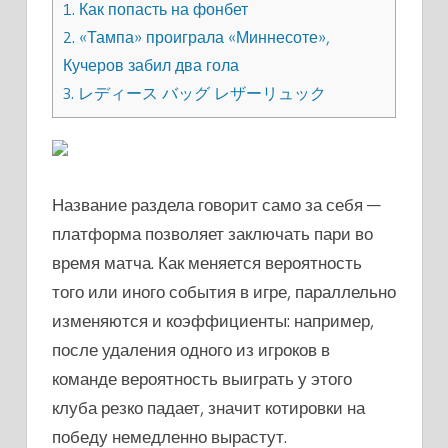
1.
Как попасть на фонбет
2.
«Тампа» проиграла «Миннесоте»,
Кучеров забил два гола
3.
レディース バッグ レザーリュック
Название раздела говорит само за себя —
платформа позволяет заключать пари во
время матча. Как меняется вероятность
того или иного события в игре, параллельно
изменяются и коэффициенты: например,
после удаления одного из игроков в
команде вероятность выиграть у этого
клуба резко падает, значит котировки на
победу немедленно вырастут.