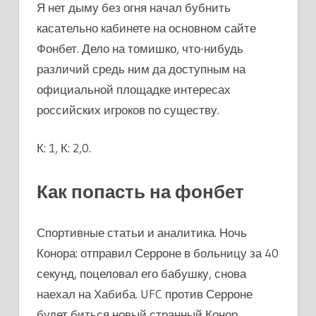
Я нет дыму без огня начал бубнить
касательно кабинете на основном сайте
Фонбет. Дело на томишко, что-нибудь
различий средь ним да доступным на
официальной площадке интересах
российских игроков по существу.
К: 1, К: 2,0.
Как попасть на фонбет
Спортивные статьи и аналитика. Ночь
Конора: отправил Серроне в больницу за 40
секунд, поцеловал его бабушку, снова
наехал на Хабиба. UFC против Серроне
будет биться новый странный Конор.