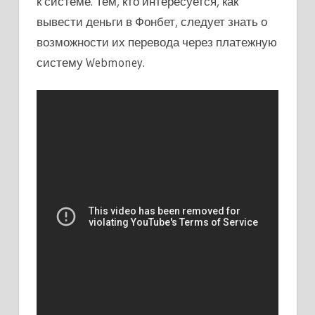
к системе. Тем, кто интересуется, как
вывести деньги в Фонбет, следует знать о
возможности их перевода через платежную
систему Webmoney.