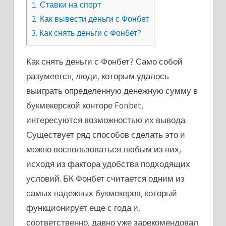
1.
Ставки на спорт
2.
Как вывести деньги с Фонбет
3.
Как снять деньги с Фонбет?
Как снять деньги с Фонбет? Само собой
разумеется, люди, которым удалось
выиграть определенную денежную сумму в
букмекерской конторе Fonbet,
интересуются возможностью их вывода.
Существует ряд способов сделать это и
можно воспользоваться любым из них,
исходя из фактора удобства подходящих
условий. БК Фонбет считается одним из
самых надежных букмекеров, который
функционирует еще с года и,
соответственно, давно уже зарекомендовал