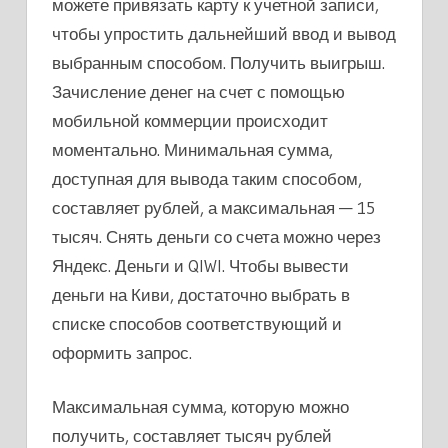
можете привязать карту к учетной записи,
чтобы упростить дальнейший ввод и вывод
выбранным способом. Получить выигрыш.
Зачисление денег на счет с помощью
мобильной коммерции происходит
моментально. Минимальная сумма,
доступная для вывода таким способом,
составляет рублей, а максимальная — 15
тысяч. Снять деньги со счета можно через
Яндекс. Деньги и QIWI. Чтобы вывести
деньги на Киви, достаточно выбрать в
списке способов соответствующий и
оформить запрос.
Максимальная сумма, которую можно
получить, составляет тысяч рублей