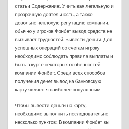
статьи Содержание:. Учитывая легальную и
прозрачную деятельность, а также
довольно неплохую репутацию компании,
обычно у игроков Фонбет вывод средств не
вызывает трудностей. Вывести деньги. Для
успешных операций со счетам игроку
необходимо соблюдать правила выплаты и
быть в курсе некоторых особенностей
компании Фонбет:. Среди всех способов
получения денег вывод на банковскую
карту является наиболее популярным.
Чтобы вывести деньги на карту,
необходимо выполнить последовательно
несколько пунктов:. В компании Фонбет вы