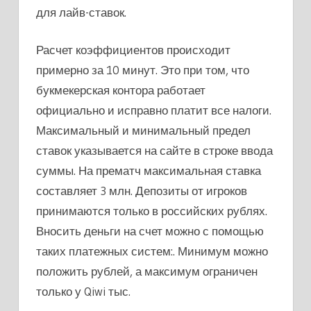
для лайв-ставок.
Расчет коэффициентов происходит
примерно за 10 минут. Это при том, что
букмекерская контора работает
официально и исправно платит все налоги.
Максимальный и минимальный предел
ставок указывается на сайте в строке ввода
суммы. На прематч максимальная ставка
составляет 3 млн. Депозиты от игроков
принимаются только в российских рублях.
Вносить деньги на счет можно с помощью
таких платежных систем:. Минимум можно
положить рублей, а максимум ограничен
только у Qiwi тыс.