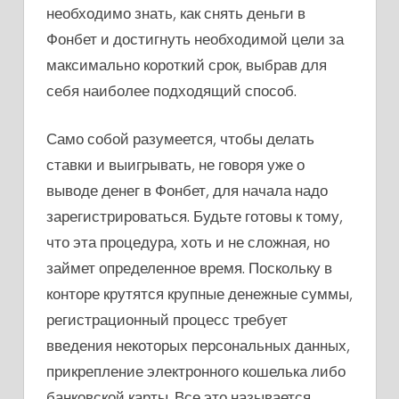
необходимо знать, как снять деньги в
Фонбет и достигнуть необходимой цели за
максимально короткий срок, выбрав для
себя наиболее подходящий способ.
Само собой разумеется, чтобы делать
ставки и выигрывать, не говоря уже о
выводе денег в Фонбет, для начала надо
зарегистрироваться. Будьте готовы к тому,
что эта процедура, хоть и не сложная, но
займет определенное время. Поскольку в
конторе крутятся крупные денежные суммы,
регистрационный процесс требует
введения некоторых персональных данных,
прикрепление электронного кошелька либо
банковской карты. Все это называется