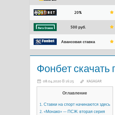
20%
500 руб.
Авансовая ставка
Фонбет скачать 
08.04.2020 В 16:25
KAGAGAR
Оглавление
1.
Ставки на спорт начинаются здесь
2.
«Монако» — ПСЖ: вторая серия