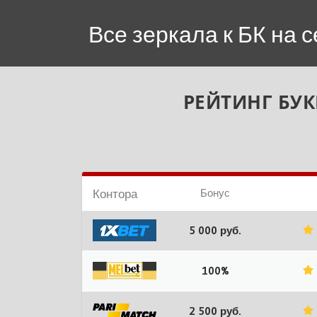
Перейти
Все зеркала к БК на 
к
содержимому
РЕЙТИНГ БУ
Контора
Бонус
5 000 руб.
100%
2 500 руб.