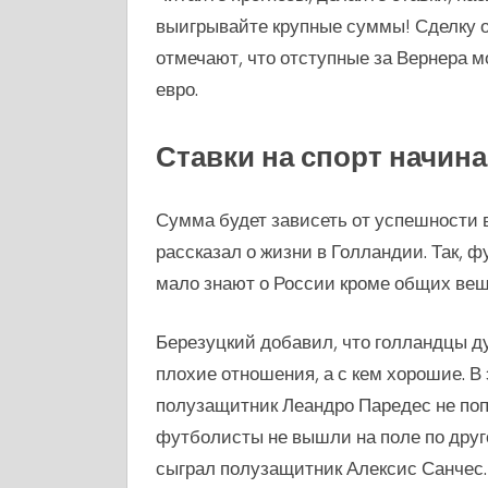
выигрывайте крупные суммы! Сделку о
отмечают, что отступные за Вернера м
евро.
Ставки на спорт начин
Сумма будет зависеть от успешности 
рассказал о жизни в Голландии. Так, 
мало знают о России кроме общих вещ
Березуцкий добавил, что голландцы дум
плохие отношения, а с кем хорошие. В
полузащитник Леандро Паредес не попа
футболисты не вышли на поле по друго
сыграл полузащитник Алексис Санчес.