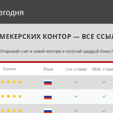
сегодня
КМЕКЕРСКИХ КОНТОР — ВСЕ ССЫ
Открывай счет в новой конторе и получай щедрый бонус!
Язык
Live-ставки
Моб. став
Оценка