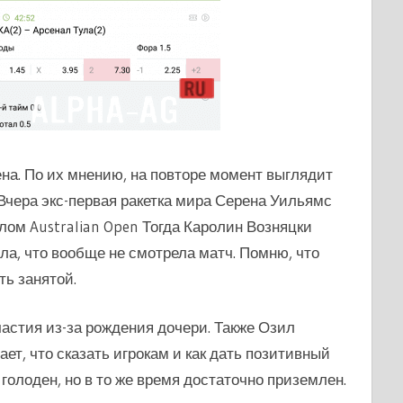
на. По их мнению, на повторе момент выглядит
 Вчера экс-первая ракетка мира Серена Уильямс
лом Australian Open Тогда Каролин Возняцки
а, что вообще не смотрела матч. Помню, что
ть занятой.
астия из-за рождения дочери. Также Озил
ет, что сказать игрокам и как дать позитивный
 голоден, но в то же время достаточно приземлен.