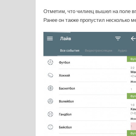
Отметим, что чилиец вышел на поле вп
Ранее он также пропустил несколько м