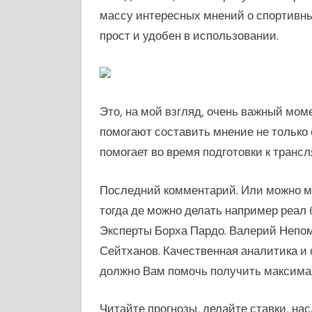
массу интересных мнений о спортивных
прост и удобен в использовании.
Это, на мой взгляд, очень важный мом
помогают составить мнение не только о
помогает во время подготовки к транс
Последний комментарий. Или можно ме
тогда де можно делать например реал 
Эксперты Борха Пардо. Валерий Непо
Сейтханов. Качественная аналитика и
должно Вам помочь получить максима
Читайте прогнозы, делайте ставки, н