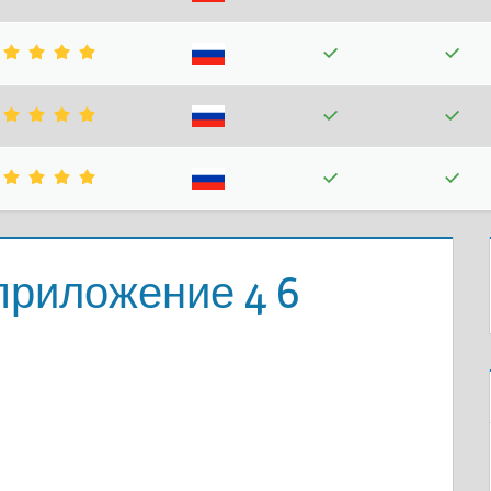
приложение 4 6