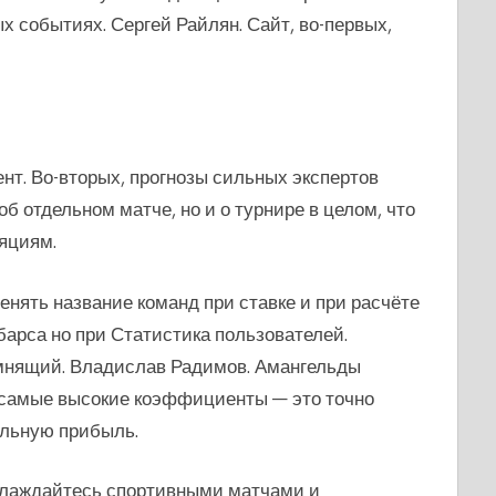
 событиях. Сергей Райлян. Сайт, во-первых,
ент. Во-вторых, прогнозы сильных экспертов
б отдельном матче, но и о турнире в целом, что
ляциям.
нять название команд при ставке и при расчёте
барса но при Статистика пользователей.
мнящий. Владислав Радимов. Амангельды
 самые высокие коэффициенты — это точно
льную прибыль.
аслаждайтесь спортивными матчами и