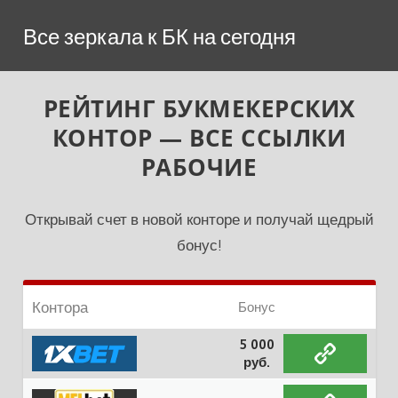
Перейти
Все зеркала к БК на сегодня
к
содержимому
РЕЙТИНГ БУКМЕКЕРСКИХ
КОНТОР — ВСЕ ССЫЛКИ
РАБОЧИЕ
Открывай счет в новой конторе и получай щедрый
бонус!
Контора
Бонус
5 000
руб.