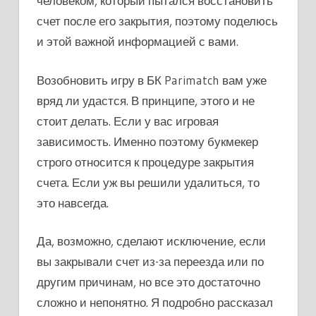
человеком, который пытался восстановить
счет после его закрытия, поэтому поделюсь
и этой важной информацией с вами.
Возобновить игру в БК Parimatch вам уже
вряд ли удастся. В принципе, этого и не
стоит делать. Если у вас игровая
зависимость. Именно поэтому букмекер
строго относится к процедуре закрытия
счета. Если уж вы решили удалиться, то
это навсегда.
Да, возможно, сделают исключение, если
вы закрывали счет из-за переезда или по
другим причинам, но все это достаточно
сложно и непонятно. Я подробно рассказал