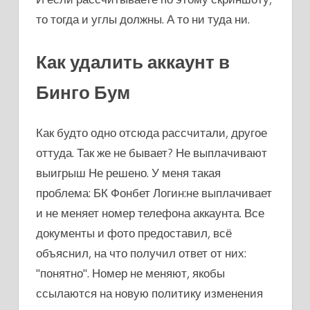
то тогда и углы должны. А то ни туда ни.
Как удалить аккаунт в
Бинго Бум
Как будто одно отсюда рассчитали, другое
оттуда. Так же не бывает? Не выплачивают
выигрыш Не решено. У меня такая
проблема: БК Фонбет Логин:не выплачивает
и не меняет номер телефона аккаунта. Все
документы и фото предоставил, всё
объяснил, на что получил ответ от них:
"понятно". Номер не меняют, якобы
ссылаются на новую политику изменения