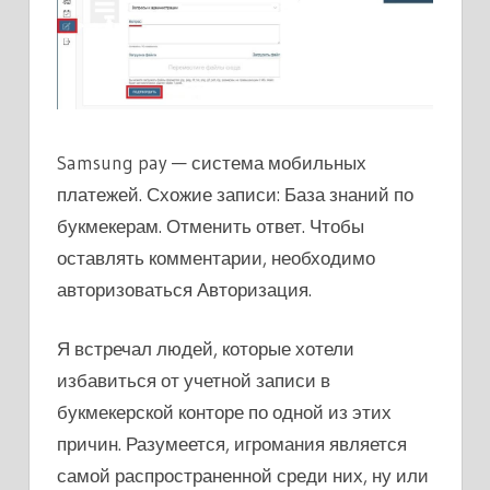
Samsung pay — система мобильных
платежей. Схожие записи: База знаний по
букмекерам. Отменить ответ. Чтобы
оставлять комментарии, необходимо
авторизоваться Авторизация.
Я встречал людей, которые хотели
избавиться от учетной записи в
букмекерской конторе по одной из этих
причин. Разумеется, игромания является
самой распространенной среди них, ну или