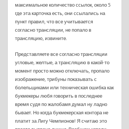
максимальное количество ссылок, около 5
где эта карточка есть, они ссылались на
пункт правил, что все учитывается
согласно трансляции, не попало в
трансляцию, извините.
Представляете все согласно трансляции
угловые, желтые, а трансляцию в какой-то
момент просто можно отключать, пропало
изображение, трибуны показывать с
болельщиками или техническая ошибка как
букмекеры любя говорить в последнее
время судя по жалобамя думал ну ладно
бывает. Но когда букмекерская контора не
платит за Лигу Чемпионов! Я считаю это