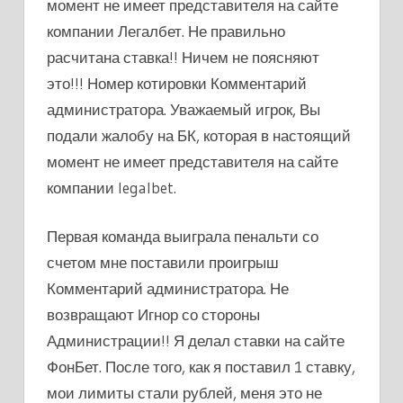
момент не имеет представителя на сайте
компании Легалбет. Не правильно
расчитана ставка!! Ничем не поясняют
это!!! Номер котировки Комментарий
администратора. Уважаемый игрок, Вы
подали жалобу на БК, которая в настоящий
момент не имеет представителя на сайте
компании legalbet.
Первая команда выиграла пенальти со
счетом мне поставили проигрыш
Комментарий администратора. Не
возвращают Игнор со стороны
Администрации!! Я делал ставки на сайте
ФонБет. После того, как я поставил 1 ставку,
мои лимиты стали рублей, меня это не