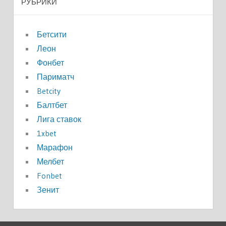
РУБРИКИ
Бетсити
Леон
Фонбет
Париматч
Betcity
Балтбет
Лига ставок
1xbet
Марафон
Мелбет
Fonbet
Зенит