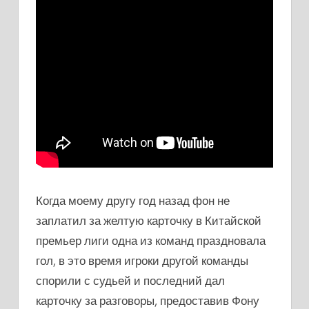
Когда моему другу год назад фон не
заплатил за желтую карточку в Китайской
премьер лиги одна из команд праздновала
гол, в это время игроки другой команды
спорили с судьей и последний дал
карточку за разговоры, предоставив Фону