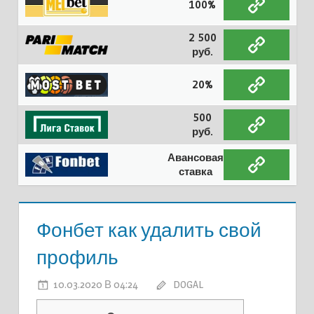
100%
2 500
руб.
20%
500
руб.
Авансовая
ставка
Фонбет как удалить свой
профиль
10.03.2020 В 04:24
DOGAL