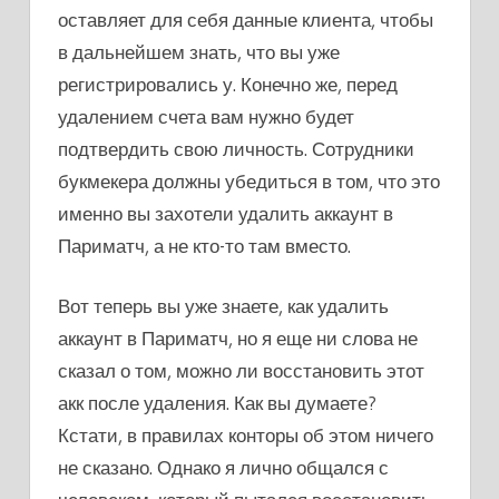
оставляет для себя данные клиента, чтобы
в дальнейшем знать, что вы уже
регистрировались у. Конечно же, перед
удалением счета вам нужно будет
подтвердить свою личность. Сотрудники
букмекера должны убедиться в том, что это
именно вы захотели удалить аккаунт в
Париматч, а не кто-то там вместо.
Вот теперь вы уже знаете, как удалить
аккаунт в Париматч, но я еще ни слова не
сказал о том, можно ли восстановить этот
акк после удаления. Как вы думаете?
Кстати, в правилах конторы об этом ничего
не сказано. Однако я лично общался с