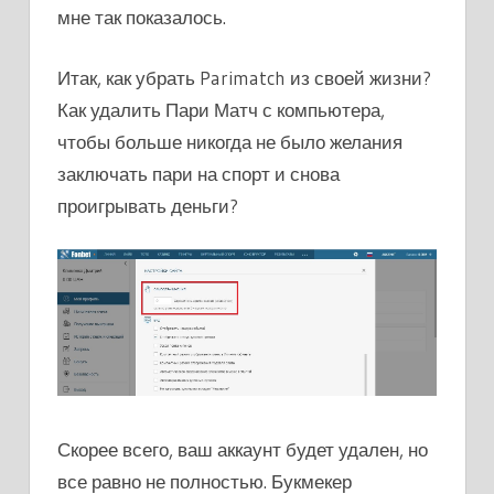
мне так показалось.
Итак, как убрать Parimatch из своей жизни?
Как удалить Пари Матч с компьютера,
чтобы больше никогда не было желания
заключать пари на спорт и снова
проигрывать деньги?
Скорее всего, ваш аккаунт будет удален, но
все равно не полностью. Букмекер