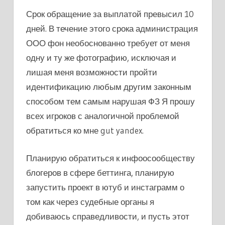
Срок обращение за выплатой превысил 10
дней. В течение этого срока администрация
ООО фон необоснованно требует от меня
одну и ту же фотографию, исключая и
лишая меня возможности пройти
идентификацию любым другим законным
способом тем самым нарушая ФЗ Я прошу
всех игроков с аналогичной проблемой
обратиться ко мне gut yandex.
Планирую обратиться к инфоосообществу
блогеров в сфере беттинга, планирую
запустить проект в ютуб и инстаграмм о
том как через судебные органы я
добиваюсь справедливости, и пусть этот